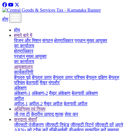
होम
होम
हमारे बारे में
विजन और मिशन
संगठन
क्षेत्राधिकार
प्रधान मुख्य आयुक्त
का कार्यालय
क्षेत्राधिकार
प्रधान मुख्य आयुक्त
का कार्यालय
आयुक्तालय
कार्यकारिणी
बेंगलुरु पूर्व
बेंगलुरु उत्तर
बेंगलुरु उत्तर पश्चिम
बेंगलुरु दक्षिण
बेंगलुरु
पश्चिम
बेलगावी
मैसूर
मंगलौर
अंकेक्षण
अंकेक्षण-1
अंकेक्षण-2
मैसूर अंकेक्षण
बेलगावी अंकेक्षण
अपील
अपील-1
अपील-2
मैसूर अपील
बेलगावी अपील
अधिनियम एवं नियम
जी एस टी
केंद्रीय उत्पाद शुल्क
सेवा कर
करदाता सेवाएँ
जीएसटी पंजीकरण
जीएसटी रिफंड
जीएसटी रिटर्न
जीएसटी दरें
अपने
ARNs को ट्रैक करें
सीबीआईसी डीआईएन सत्यापित करें
समस्या