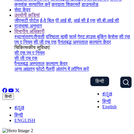
क्रमांक सत्यापित करें
करदाता शिकायतें
डाउनलोड
सेवा केंद्र
उपयोगी कड़ियां
जीएसटी पोर्टल
ई-वे बिल
पी आई बी.
आई सी ई एस
सी.बी.आई.सी
राजभाषा अनुभाग
विभागीय अधिकारी
स्थानांतरण/तैनाती
वरिष्ठता सूची
फार्म
गेस्ट हाउस बुकिंग
केसेस
सी एस
एम ए नियम
सी जी एच एस
पैनलबद्ध अस्पताल
कल्याण केंद्र
चिकित्सकीय सुविधाएं
सी एस एम ए नियम
सी जी एच एस
पैनलबद्ध अस्पताल
कल्याण केंद्र
अन्य अद्यतन
फोटो गैलरी
अंतरंग में लॉगिन करें
हिन्दी
ಕನ್ನಡ
हिन्दी
हिन्दी
English
ಕನ್ನಡ
हिन्दी
ENGLISH