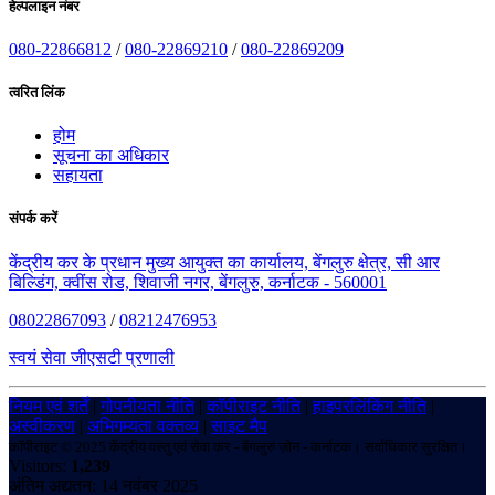
हेल्पलाइन नंबर
080-22866812
/
080-22869210
/
080-22869209
त्वरित लिंक
होम
सूचना का अधिकार
सहायता
संपर्क करें
केंद्रीय कर के प्रधान मुख्य आयुक्त का कार्यालय, बेंगलुरु क्षेत्र, सी आर
बिल्डिंग, क्वींस रोड, शिवाजी नगर, बेंगलुरु, कर्नाटक - 560001
08022867093
/
08212476953
स्वयं सेवा जीएसटी प्रणाली
नियम एवं शर्तें
|
गोपनीयता नीति
|
कॉपीराइट नीति
|
हाइपरलिंकिंग नीति
|
अस्वीकरण
|
अभिगम्यता वक्तव्य
|
साइट मैप
कॉपीराइट © 2025 केंद्रीय वस्तु एवं सेवा कर - बेंगलुरु ज़ोन - कर्नाटक। सर्वाधिकार सुरक्षित।
Visitors:
1,239
अंतिम अद्यतन: 14 नवंबर 2025