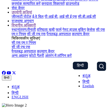
क्रमांक सत्यापित करें
करदाता शिकायतें
डाउनलोड
सेवा केंद्र
उपयोगी कड़ियां
जीएसटी पोर्टल
ई-वे बिल
पी आई बी.
आई सी ई एस
सी.बी.आई.सी
राजभाषा अनुभाग
विभागीय अधिकारी
स्थानांतरण/तैनाती
वरिष्ठता सूची
फार्म
गेस्ट हाउस बुकिंग
केसेस
सी एस
एम ए नियम
सी जी एच एस
पैनलबद्ध अस्पताल
कल्याण केंद्र
चिकित्सकीय सुविधाएं
सी एस एम ए नियम
सी जी एच एस
पैनलबद्ध अस्पताल
कल्याण केंद्र
अन्य अद्यतन
फोटो गैलरी
अंतरंग में लॉगिन करें
हिन्दी
ಕನ್ನಡ
हिन्दी
हिन्दी
English
ಕನ್ನಡ
हिन्दी
ENGLISH