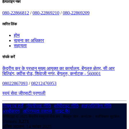
हेल्पलाइन नंबर
080-22866812
/
080-22869210
/
080-22869209
त्वरित लिंक
होम
सूचना का अधिकार
सहायता
संपर्क करें
केंद्रीय कर के प्रधान मुख्य आयुक्त का कार्यालय, बेंगलुरु क्षेत्र, सी आर
बिल्डिंग, क्वींस रोड, शिवाजी नगर, बेंगलुरु, कर्नाटक - 560001
08022867093
/
08212476953
स्वयं सेवा जीएसटी प्रणाली
नियम एवं शर्तें
|
गोपनीयता नीति
|
कॉपीराइट नीति
|
हाइपरलिंकिंग नीति
|
अस्वीकरण
|
अभिगम्यता वक्तव्य
|
साइट मैप
कॉपीराइट © 2025 केंद्रीय वस्तु एवं सेवा कर - बेंगलुरु ज़ोन - कर्नाटक। सर्वाधिकार सुरक्षित।
Visitors:
3,271
अंतिम अद्यतन: 14 नवंबर 2025