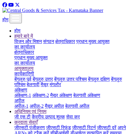
होम
होम
हमारे बारे में
विजन और मिशन
संगठन
क्षेत्राधिकार
प्रधान मुख्य आयुक्त
का कार्यालय
क्षेत्राधिकार
प्रधान मुख्य आयुक्त
का कार्यालय
आयुक्तालय
कार्यकारिणी
बेंगलुरु पूर्व
बेंगलुरु उत्तर
बेंगलुरु उत्तर पश्चिम
बेंगलुरु दक्षिण
बेंगलुरु
पश्चिम
बेलगावी
मैसूर
मंगलौर
अंकेक्षण
अंकेक्षण-1
अंकेक्षण-2
मैसूर अंकेक्षण
बेलगावी अंकेक्षण
अपील
अपील-1
अपील-2
मैसूर अपील
बेलगावी अपील
अधिनियम एवं नियम
जी एस टी
केंद्रीय उत्पाद शुल्क
सेवा कर
करदाता सेवाएँ
जीएसटी पंजीकरण
जीएसटी रिफंड
जीएसटी रिटर्न
जीएसटी दरें
अपने
ARNs को ट्रैक करें
सीबीआईसी डीआईएन सत्यापित करें
समस्या