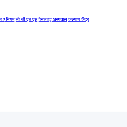
म ए नियम
सी जी एच एस
पैनलबद्ध अस्पताल
कल्याण केंद्र