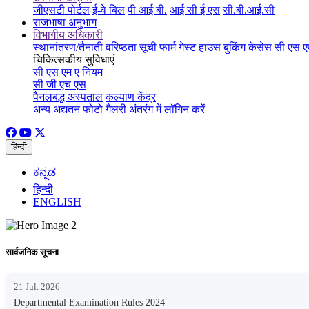
जीएसटी पोर्टल
ई-वे बिल
पी आई बी.
आई सी ई एस
सी.बी.आई.सी
राजभाषा अनुभाग
विभागीय अधिकारी
स्थानांतरण/तैनाती
वरिष्ठता सूची
फार्म
गेस्ट हाउस बुकिंग
केसेस
सी एस ए
चिकित्सकीय सुविधाएं
सी एस एम ए नियम
सी जी एच एस
पैनलबद्ध अस्पताल
कल्याण केंद्र
अन्य अद्यतन
फोटो गैलरी
अंतरंग में लॉगिन करें
हिन्दी
ಕನ್ನಡ
हिन्दी
ENGLISH
सार्वजनिक सूचना
21 Jul. 2026
Departmental Examination Rules 2024