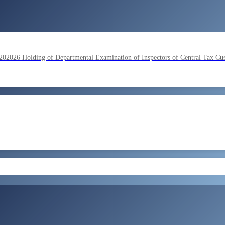
lding of Departmental Examination of Inspectors of Central Tax Cu
by SSC on the basis of result of Combined Graduate Level Examina