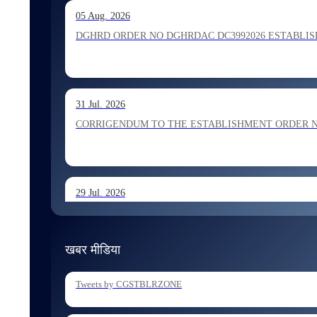
13 Jul. 2026
05 Aug. 2026
Allocation of Inspector recommended for appointment by S
DGHRD ORDER NO DGHRDAC DC3992026 ESTABLISHMENT 
13 Jul. 2026
31 Jul. 2026
Allocation of Executive Assistant recommended for appoint
CORRIGENDUM TO THE ESTABLISHMENT ORDER NO 1
29 Jul. 2026
ESTABLISHMENT ORDER NO 1962026 Transfer and Posting
खबर मीडिया
29 Jul. 2026
Tweets by CGSTBLRZONE
ESTABLISHMENT ORDER NO 1902026 Posting of Superintend