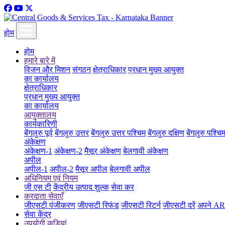
होम
होम
हमारे बारे में
विजन और मिशन
संगठन
क्षेत्राधिकार
प्रधान मुख्य आयुक्त
का कार्यालय
क्षेत्राधिकार
प्रधान मुख्य आयुक्त
का कार्यालय
आयुक्तालय
कार्यकारिणी
बेंगलुरु पूर्व
बेंगलुरु उत्तर
बेंगलुरु उत्तर पश्चिम
बेंगलुरु दक्षिण
बेंगलुरु पश्चि
अंकेक्षण
अंकेक्षण-1
अंकेक्षण-2
मैसूर अंकेक्षण
बेलगावी अंकेक्षण
अपील
अपील-1
अपील-2
मैसूर अपील
बेलगावी अपील
अधिनियम एवं नियम
जी एस टी
केंद्रीय उत्पाद शुल्क
सेवा कर
करदाता सेवाएँ
जीएसटी पंजीकरण
जीएसटी रिफंड
जीएसटी रिटर्न
जीएसटी दरें
अपने ARN
सेवा केंद्र
उपयोगी कड़ियां