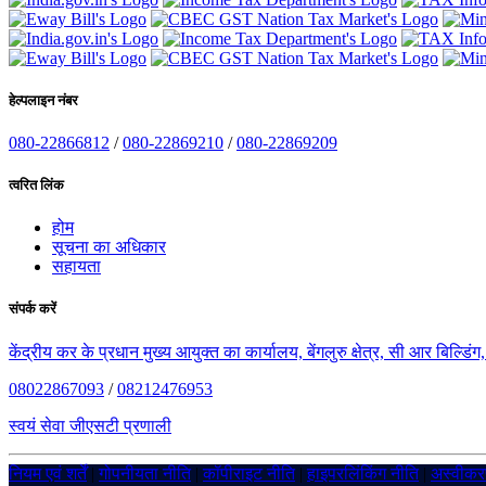
हेल्पलाइन नंबर
080-22866812
/
080-22869210
/
080-22869209
त्वरित लिंक
होम
सूचना का अधिकार
सहायता
संपर्क करें
केंद्रीय कर के प्रधान मुख्य आयुक्त का कार्यालय, बेंगलुरु क्षेत्र, सी आर बिल्डि
08022867093
/
08212476953
स्वयं सेवा जीएसटी प्रणाली
नियम एवं शर्तें
|
गोपनीयता नीति
|
कॉपीराइट नीति
|
हाइपरलिंकिंग नीति
|
अस्वीक