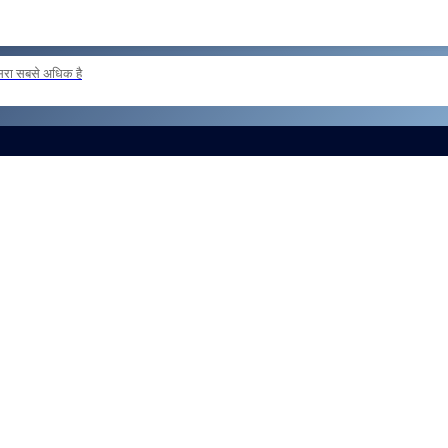
दूसरा सबसे अधिक है
 loan basis to formations outside the zone Reg
और लोड करें