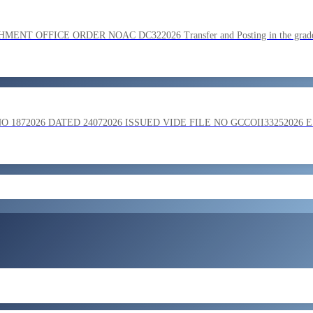
SC on the basis of result of Combined Graduate Level Examination
OFFICE ORDER NOAC DC322026 Transfer and Posting in the grade o
ment by SSC on the basis of result of CombIned Graduate Level E
872026 DATED 24072026 ISSUED VIDE FILE NO GCCOII33252026 
और लोड करें
 in the grade of Superintendent reg
ent of Bengaluru Central Tax Zone on loan basis to formations out