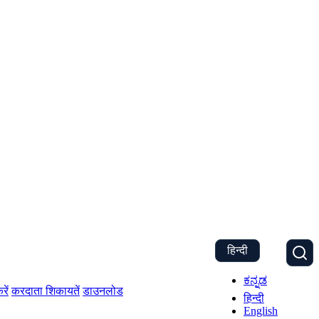
हिन्दी
ಕನ್ನಡ
रें
करदाता शिकायतें
डाउनलोड
हिन्दी
English