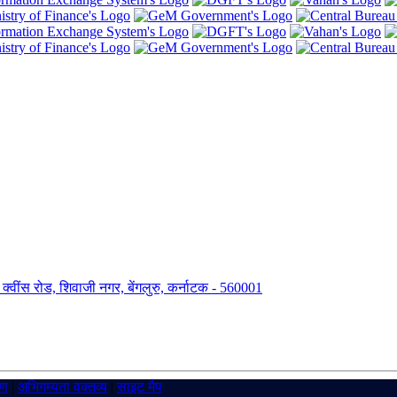
ंग, क्वींस रोड, शिवाजी नगर, बेंगलुरु, कर्नाटक - 560001
रण
|
अभिगम्यता वक्तव्य
|
साइट मैप