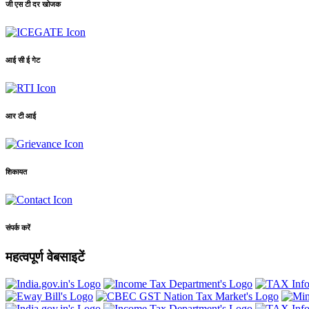
जी एस टी दर खोजक
आई सी ई गेट
आर टी आई
शिकायत
संपर्क करें
महत्वपूर्ण वेबसाइटें