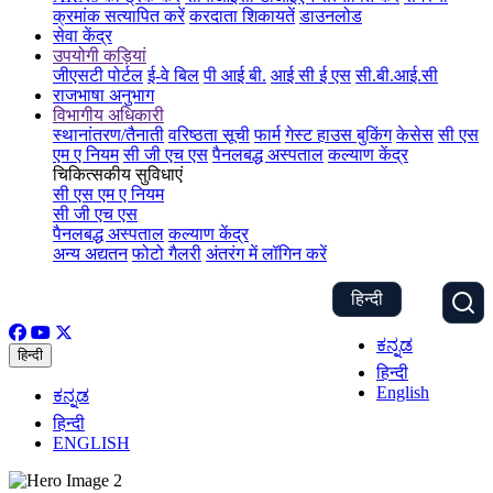
क्रमांक सत्यापित करें
करदाता शिकायतें
डाउनलोड
सेवा केंद्र
उपयोगी कड़ियां
जीएसटी पोर्टल
ई-वे बिल
पी आई बी.
आई सी ई एस
सी.बी.आई.सी
राजभाषा अनुभाग
विभागीय अधिकारी
स्थानांतरण/तैनाती
वरिष्ठता सूची
फार्म
गेस्ट हाउस बुकिंग
केसेस
सी एस
एम ए नियम
सी जी एच एस
पैनलबद्ध अस्पताल
कल्याण केंद्र
चिकित्सकीय सुविधाएं
सी एस एम ए नियम
सी जी एच एस
पैनलबद्ध अस्पताल
कल्याण केंद्र
अन्य अद्यतन
फोटो गैलरी
अंतरंग में लॉगिन करें
हिन्दी
ಕನ್ನಡ
हिन्दी
हिन्दी
English
ಕನ್ನಡ
हिन्दी
ENGLISH