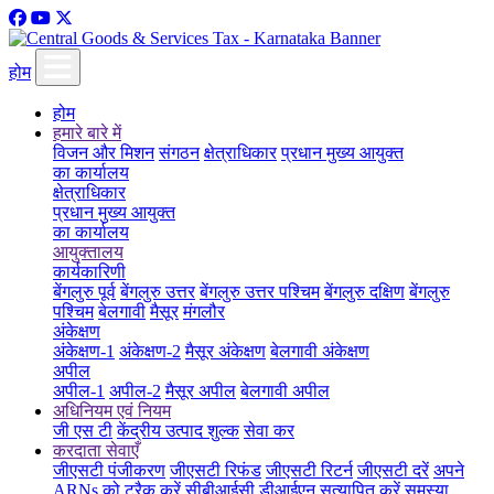
होम
होम
हमारे बारे में
विजन और मिशन
संगठन
क्षेत्राधिकार
प्रधान मुख्य आयुक्त
का कार्यालय
क्षेत्राधिकार
प्रधान मुख्य आयुक्त
का कार्यालय
आयुक्तालय
कार्यकारिणी
बेंगलुरु पूर्व
बेंगलुरु उत्तर
बेंगलुरु उत्तर पश्चिम
बेंगलुरु दक्षिण
बेंगलुरु
पश्चिम
बेलगावी
मैसूर
मंगलौर
अंकेक्षण
अंकेक्षण-1
अंकेक्षण-2
मैसूर अंकेक्षण
बेलगावी अंकेक्षण
अपील
अपील-1
अपील-2
मैसूर अपील
बेलगावी अपील
अधिनियम एवं नियम
जी एस टी
केंद्रीय उत्पाद शुल्क
सेवा कर
करदाता सेवाएँ
जीएसटी पंजीकरण
जीएसटी रिफंड
जीएसटी रिटर्न
जीएसटी दरें
अपने
ARNs को ट्रैक करें
सीबीआईसी डीआईएन सत्यापित करें
समस्या