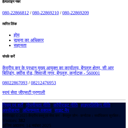
हेल्पलाइन नंबर
080-22866812
/
080-22869210
/
080-22869209
त्वरित लिंक
होम
सूचना का अधिकार
सहायता
संपर्क करें
केंद्रीय कर के प्रधान मुख्य आयुक्त का कार्यालय, बेंगलुरु क्षेत्र, सी आर
बिल्डिंग, क्वींस रोड, शिवाजी नगर, बेंगलुरु, कर्नाटक - 560001
08022867093
/
08212476953
स्वयं सेवा जीएसटी प्रणाली
नियम एवं शर्तें
|
गोपनीयता नीति
|
कॉपीराइट नीति
|
हाइपरलिंकिंग नीति
|
अस्वीकरण
|
अभिगम्यता वक्तव्य
|
साइट मैप
कॉपीराइट © 2025 केंद्रीय वस्तु एवं सेवा कर - बेंगलुरु ज़ोन - कर्नाटक। सर्वाधिकार सुरक्षित।
Visitors:
382
अंतिम अद्यतन: 14 नवंबर 2025