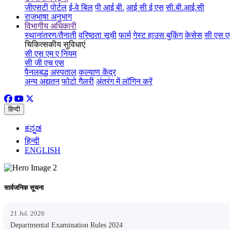
जीएसटी पोर्टल
ई-वे बिल
पी आई बी.
आई सी ई एस
सी.बी.आई.सी
राजभाषा अनुभाग
विभागीय अधिकारी
स्थानांतरण/तैनाती
वरिष्ठता सूची
फार्म
गेस्ट हाउस बुकिंग
केसेस
सी एस ए
चिकित्सकीय सुविधाएं
सी एस एम ए नियम
सी जी एच एस
पैनलबद्ध अस्पताल
कल्याण केंद्र
अन्य अद्यतन
फोटो गैलरी
अंतरंग में लॉगिन करें
हिन्दी
ಕನ್ನಡ
हिन्दी
ENGLISH
सार्वजनिक सूचना
21 Jul. 2026
Departmental Examination Rules 2024