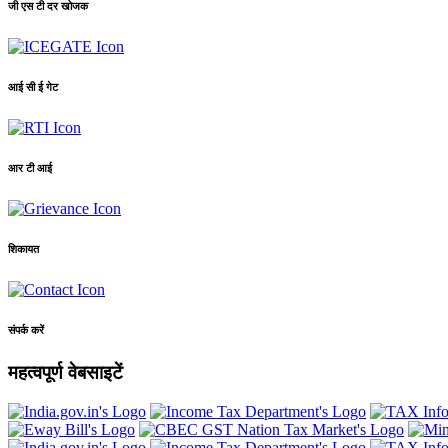
जी एस टी दर खोजक
आई सी ई गेट
आर टी आई
शिकायत
संपर्क करें
महत्वपूर्ण वेबसाइटें