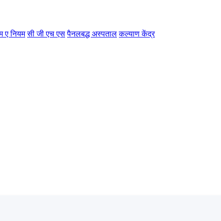
म ए नियम
सी जी एच एस
पैनलबद्ध अस्पताल
कल्याण केंद्र