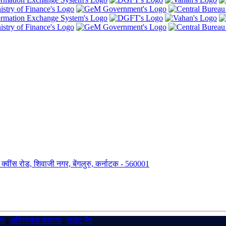
ंग, क्वींस रोड, शिवाजी नगर, बेंगलुरु, कर्नाटक - 560001
रण
|
अभिगम्यता वक्तव्य
|
साइट मैप