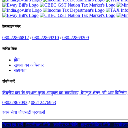
हेल्पलाइन नंबर
080-22866812
/
080-22869210
/
080-22869209
त्वरित लिंक
होम
सूचना का अधिकार
सहायता
संपर्क करें
केंद्रीय कर के प्रधान मुख्य आयुक्त का कार्यालय, बेंगलुरु क्षेत्र, सी आर बिल्डि
08022867093
/
08212476953
स्वयं सेवा जीएसटी प्रणाली
नियम एवं शर्तें
|
गोपनीयता नीति
|
कॉपीराइट नीति
|
हाइपरलिंकिंग नीति
|
अस्वीक