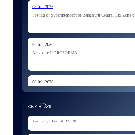
13 Jul. 2026
08 Jul. 2026
Allocation of Executive Assistant recommended for appoint
Posting of Superintendent of Bengaluru Central Tax Zone on
10 Jul. 2026
06 Jul. 2026
Allocation of Tax Assistant recommended for appointment 
Annexure II PROFORMA
06 Jul. 2026
Annexure I August 2026 Exam
खबर मीडिया
06 Jul. 2026
Tweets by CGSTBLRZONE
Holding of Departmental Examination of Inspectors of Cent