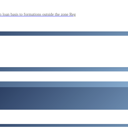
ment by SSC on the basis of result of CombIned Graduate Level E
 loan basis to formations outside the zone Reg
by SSC on U hRM the basis of result of Combined Graduate Level E
और लोड करें
ral Tax and Central Excise for Confirmation from 05082026 to 07