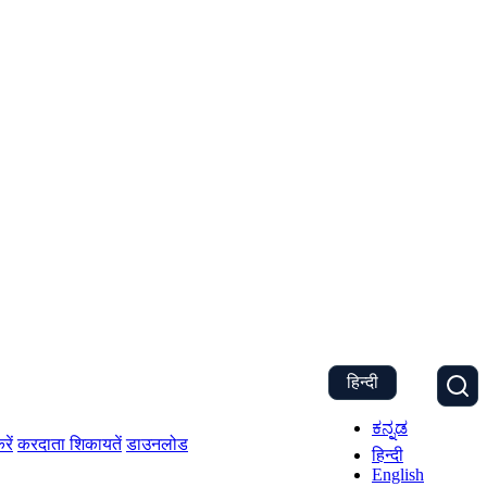
हिन्दी
ಕನ್ನಡ
रें
करदाता शिकायतें
डाउनलोड
हिन्दी
English