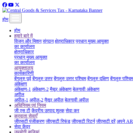
होम
होम
हमारे बारे में
विजन और मिशन
संगठन
क्षेत्राधिकार
प्रधान मुख्य आयुक्त
का कार्यालय
क्षेत्राधिकार
प्रधान मुख्य आयुक्त
का कार्यालय
आयुक्तालय
कार्यकारिणी
बेंगलुरु पूर्व
बेंगलुरु उत्तर
बेंगलुरु उत्तर पश्चिम
बेंगलुरु दक्षिण
बेंगलुरु पश्चि
अंकेक्षण
अंकेक्षण-1
अंकेक्षण-2
मैसूर अंकेक्षण
बेलगावी अंकेक्षण
अपील
अपील-1
अपील-2
मैसूर अपील
बेलगावी अपील
अधिनियम एवं नियम
जी एस टी
केंद्रीय उत्पाद शुल्क
सेवा कर
करदाता सेवाएँ
जीएसटी पंजीकरण
जीएसटी रिफंड
जीएसटी रिटर्न
जीएसटी दरें
अपने ARN
सेवा केंद्र
उपयोगी कड़ियां