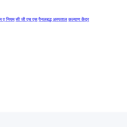
म ए नियम
सी जी एच एस
पैनलबद्ध अस्पताल
कल्याण केंद्र