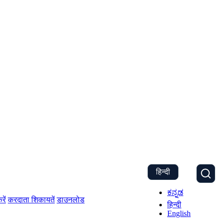
हिन्दी
ಕನ್ನಡ
रें
करदाता शिकायतें
डाउनलोड
हिन्दी
English