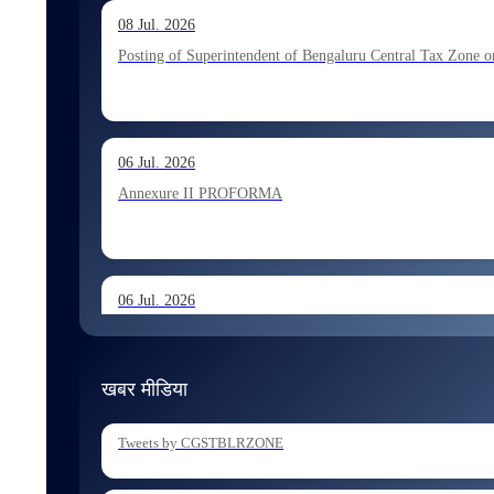
13 Jul. 2026
08 Jul. 2026
Allocation of Executive Assistant recommended for appoint
Posting of Superintendent of Bengaluru Central Tax Zone on
10 Jul. 2026
06 Jul. 2026
Allocation of Tax Assistant recommended for appointment 
Annexure II PROFORMA
06 Jul. 2026
Annexure I August 2026 Exam
खबर मीडिया
06 Jul. 2026
Tweets by CGSTBLRZONE
Holding of Departmental Examination of Inspectors of Cent