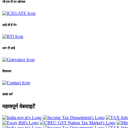
जी एस टी दर खोजक
आई सी ई गेट
आर टी आई
शिकायत
संपर्क करें
महत्वपूर्ण वेबसाइटें