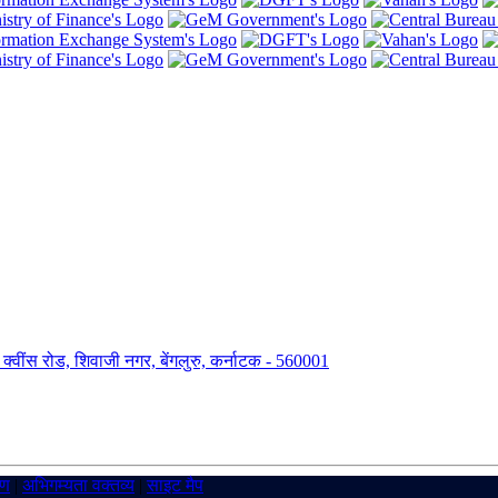
ंग, क्वींस रोड, शिवाजी नगर, बेंगलुरु, कर्नाटक - 560001
रण
|
अभिगम्यता वक्तव्य
|
साइट मैप