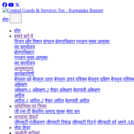
होम
होम
हमारे बारे में
विजन और मिशन
संगठन
क्षेत्राधिकार
प्रधान मुख्य आयुक्त
का कार्यालय
क्षेत्राधिकार
प्रधान मुख्य आयुक्त
का कार्यालय
आयुक्तालय
कार्यकारिणी
बेंगलुरु पूर्व
बेंगलुरु उत्तर
बेंगलुरु उत्तर पश्चिम
बेंगलुरु दक्षिण
बेंगलुरु पश्चि
अंकेक्षण
अंकेक्षण-1
अंकेक्षण-2
मैसूर अंकेक्षण
बेलगावी अंकेक्षण
अपील
अपील-1
अपील-2
मैसूर अपील
बेलगावी अपील
अधिनियम एवं नियम
जी एस टी
केंद्रीय उत्पाद शुल्क
सेवा कर
करदाता सेवाएँ
जीएसटी पंजीकरण
जीएसटी रिफंड
जीएसटी रिटर्न
जीएसटी दरें
अपने ARN
सेवा केंद्र
उपयोगी कड़ियां