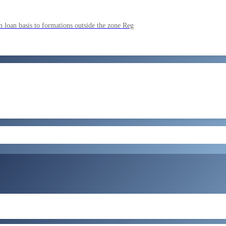
ment by SSC on the basis of result of CombIned Graduate Level E
 loan basis to formations outside the zone Reg
by SSC on U hRM the basis of result of Combined Graduate Level E
और लोड करें
ral Tax and Central Excise for Confirmation from 05082026 to 07