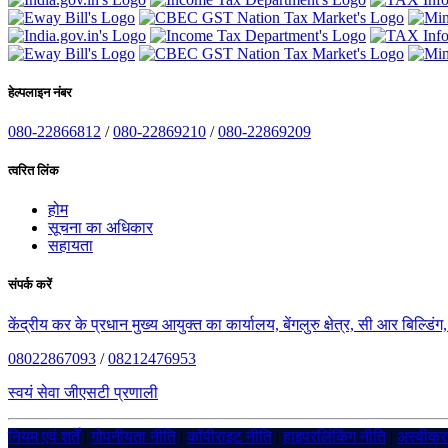
हेल्पलाइन नंबर
080-22866812
/
080-22869210
/
080-22869209
त्वरित लिंक
होम
सूचना का अधिकार
सहायता
संपर्क करें
केंद्रीय कर के प्रधान मुख्य आयुक्त का कार्यालय, बेंगलुरु क्षेत्र, सी आर बिल्डि
08022867093
/
08212476953
स्वयं सेवा जीएसटी प्रणाली
नियम एवं शर्तें
|
गोपनीयता नीति
|
कॉपीराइट नीति
|
हाइपरलिंकिंग नीति
|
अस्वीक