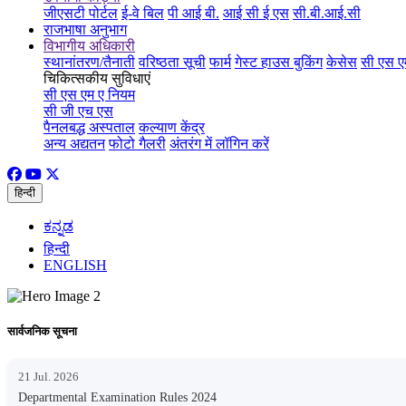
जीएसटी पोर्टल
ई-वे बिल
पी आई बी.
आई सी ई एस
सी.बी.आई.सी
राजभाषा अनुभाग
विभागीय अधिकारी
स्थानांतरण/तैनाती
वरिष्ठता सूची
फार्म
गेस्ट हाउस बुकिंग
केसेस
सी एस ए
चिकित्सकीय सुविधाएं
सी एस एम ए नियम
सी जी एच एस
पैनलबद्ध अस्पताल
कल्याण केंद्र
अन्य अद्यतन
फोटो गैलरी
अंतरंग में लॉगिन करें
हिन्दी
ಕನ್ನಡ
हिन्दी
ENGLISH
सार्वजनिक सूचना
21 Jul. 2026
Departmental Examination Rules 2024