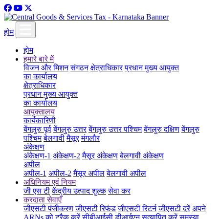
होम
होम
हमारे बारे में
विजन और मिशन
संगठन
क्षेत्राधिकार
प्रधान मुख्य आयुक्त
का कार्यालय
क्षेत्राधिकार
प्रधान मुख्य आयुक्त
का कार्यालय
आयुक्तालय
कार्यकारिणी
बेंगलुरु पूर्व
बेंगलुरु उत्तर
बेंगलुरु उत्तर पश्चिम
बेंगलुरु दक्षिण
बेंगलुरु
पश्चिम
बेलगावी
मैसूर
मंगलौर
अंकेक्षण
अंकेक्षण-1
अंकेक्षण-2
मैसूर अंकेक्षण
बेलगावी अंकेक्षण
अपील
अपील-1
अपील-2
मैसूर अपील
बेलगावी अपील
अधिनियम एवं नियम
जी एस टी
केंद्रीय उत्पाद शुल्क
सेवा कर
करदाता सेवाएँ
जीएसटी पंजीकरण
जीएसटी रिफंड
जीएसटी रिटर्न
जीएसटी दरें
अपने
ARNs को ट्रैक करें
सीबीआईसी डीआईएन सत्यापित करें
समस्या