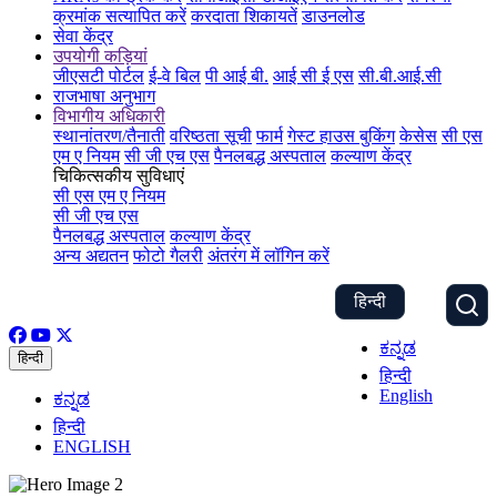
क्रमांक सत्यापित करें
करदाता शिकायतें
डाउनलोड
सेवा केंद्र
उपयोगी कड़ियां
जीएसटी पोर्टल
ई-वे बिल
पी आई बी.
आई सी ई एस
सी.बी.आई.सी
राजभाषा अनुभाग
विभागीय अधिकारी
स्थानांतरण/तैनाती
वरिष्ठता सूची
फार्म
गेस्ट हाउस बुकिंग
केसेस
सी एस
एम ए नियम
सी जी एच एस
पैनलबद्ध अस्पताल
कल्याण केंद्र
चिकित्सकीय सुविधाएं
सी एस एम ए नियम
सी जी एच एस
पैनलबद्ध अस्पताल
कल्याण केंद्र
अन्य अद्यतन
फोटो गैलरी
अंतरंग में लॉगिन करें
हिन्दी
ಕನ್ನಡ
हिन्दी
हिन्दी
English
ಕನ್ನಡ
हिन्दी
ENGLISH