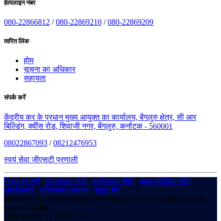
हेल्पलाइन नंबर
080-22866812
/
080-22869210
/
080-22869209
त्वरित लिंक
होम
सूचना का अधिकार
सहायता
संपर्क करें
केंद्रीय कर के प्रधान मुख्य आयुक्त का कार्यालय, बेंगलुरु क्षेत्र, सी आर
बिल्डिंग, क्वींस रोड, शिवाजी नगर, बेंगलुरु, कर्नाटक - 560001
08022867093
/
08212476953
स्वयं सेवा जीएसटी प्रणाली
नियम एवं शर्तें
|
गोपनीयता नीति
|
कॉपीराइट नीति
|
हाइपरलिंकिंग नीति
|
अस्वीकरण
|
अभिगम्यता वक्तव्य
|
साइट मैप
कॉपीराइट © 2025 केंद्रीय वस्तु एवं सेवा कर - बेंगलुरु ज़ोन - कर्नाटक। सर्वाधिकार सुरक्षित।
Visitors:
2,092
अंतिम अद्यतन: 14 नवंबर 2025