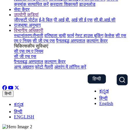
क्रमांक सत्यापित करें
करदाता शिकायतें
डाउनलोड
सेवा केंद्र
उपयोगी कड़ियां
जीएसटी पोर्टल
ई-वे बिल
पी आई बी.
आई सी ई एस
सी.बी.आई.सी
राजभाषा अनुभाग
विभागीय अधिकारी
स्थानांतरण/तैनाती
वरिष्ठता सूची
फार्म
गेस्ट हाउस बुकिंग
केसेस
सी एस
एम ए नियम
सी जी एच एस
पैनलबद्ध अस्पताल
कल्याण केंद्र
चिकित्सकीय सुविधाएं
सी एस एम ए नियम
सी जी एच एस
पैनलबद्ध अस्पताल
कल्याण केंद्र
अन्य अद्यतन
फोटो गैलरी
अंतरंग में लॉगिन करें
हिन्दी
ಕನ್ನಡ
हिन्दी
हिन्दी
English
ಕನ್ನಡ
हिन्दी
ENGLISH