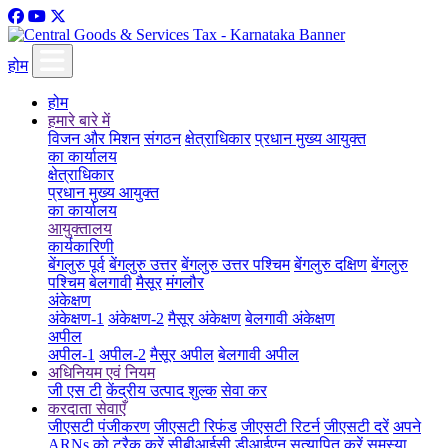
होम
होम
हमारे बारे में
विजन और मिशन
संगठन
क्षेत्राधिकार
प्रधान मुख्य आयुक्त
का कार्यालय
क्षेत्राधिकार
प्रधान मुख्य आयुक्त
का कार्यालय
आयुक्तालय
कार्यकारिणी
बेंगलुरु पूर्व
बेंगलुरु उत्तर
बेंगलुरु उत्तर पश्चिम
बेंगलुरु दक्षिण
बेंगलुरु
पश्चिम
बेलगावी
मैसूर
मंगलौर
अंकेक्षण
अंकेक्षण-1
अंकेक्षण-2
मैसूर अंकेक्षण
बेलगावी अंकेक्षण
अपील
अपील-1
अपील-2
मैसूर अपील
बेलगावी अपील
अधिनियम एवं नियम
जी एस टी
केंद्रीय उत्पाद शुल्क
सेवा कर
करदाता सेवाएँ
जीएसटी पंजीकरण
जीएसटी रिफंड
जीएसटी रिटर्न
जीएसटी दरें
अपने
ARNs को ट्रैक करें
सीबीआईसी डीआईएन सत्यापित करें
समस्या