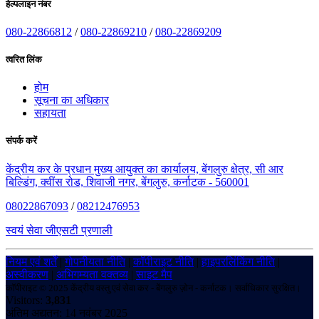
हेल्पलाइन नंबर
080-22866812
/
080-22869210
/
080-22869209
त्वरित लिंक
होम
सूचना का अधिकार
सहायता
संपर्क करें
केंद्रीय कर के प्रधान मुख्य आयुक्त का कार्यालय, बेंगलुरु क्षेत्र, सी आर
बिल्डिंग, क्वींस रोड, शिवाजी नगर, बेंगलुरु, कर्नाटक - 560001
08022867093
/
08212476953
स्वयं सेवा जीएसटी प्रणाली
नियम एवं शर्तें
|
गोपनीयता नीति
|
कॉपीराइट नीति
|
हाइपरलिंकिंग नीति
|
अस्वीकरण
|
अभिगम्यता वक्तव्य
|
साइट मैप
कॉपीराइट © 2025 केंद्रीय वस्तु एवं सेवा कर - बेंगलुरु ज़ोन - कर्नाटक। सर्वाधिकार सुरक्षित।
Visitors:
3,831
अंतिम अद्यतन: 14 नवंबर 2025