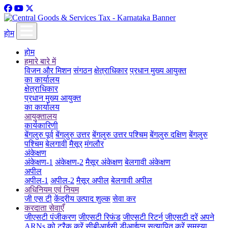
होम
होम
हमारे बारे में
विजन और मिशन
संगठन
क्षेत्राधिकार
प्रधान मुख्य आयुक्त
का कार्यालय
क्षेत्राधिकार
प्रधान मुख्य आयुक्त
का कार्यालय
आयुक्तालय
कार्यकारिणी
बेंगलुरु पूर्व
बेंगलुरु उत्तर
बेंगलुरु उत्तर पश्चिम
बेंगलुरु दक्षिण
बेंगलुरु
पश्चिम
बेलगावी
मैसूर
मंगलौर
अंकेक्षण
अंकेक्षण-1
अंकेक्षण-2
मैसूर अंकेक्षण
बेलगावी अंकेक्षण
अपील
अपील-1
अपील-2
मैसूर अपील
बेलगावी अपील
अधिनियम एवं नियम
जी एस टी
केंद्रीय उत्पाद शुल्क
सेवा कर
करदाता सेवाएँ
जीएसटी पंजीकरण
जीएसटी रिफंड
जीएसटी रिटर्न
जीएसटी दरें
अपने
ARNs को ट्रैक करें
सीबीआईसी डीआईएन सत्यापित करें
समस्या