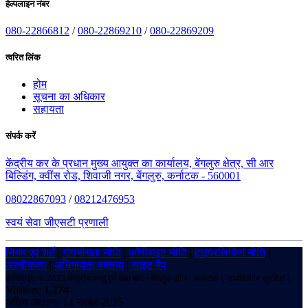
हेल्पलाइन नंबर
080-22866812
/
080-22869210
/
080-22869209
त्वरित लिंक
होम
सूचना का अधिकार
सहायता
संपर्क करें
केंद्रीय कर के प्रधान मुख्य आयुक्त का कार्यालय, बेंगलुरु क्षेत्र, सी आर
बिल्डिंग, क्वींस रोड, शिवाजी नगर, बेंगलुरु, कर्नाटक - 560001
08022867093
/
08212476953
स्वयं सेवा जीएसटी प्रणाली
नियम एवं शर्तें
|
गोपनीयता नीति
|
कॉपीराइट नीति
|
हाइपरलिंकिंग नीति
|
अस्वीकरण
|
अभिगम्यता वक्तव्य
|
साइट मैप
कॉपीराइट © 2025 केंद्रीय वस्तु एवं सेवा कर - बेंगलुरु ज़ोन - कर्नाटक। सर्वाधिकार सुरक्षित।
Visitors:
1,274
अंतिम अद्यतन: 14 नवंबर 2025