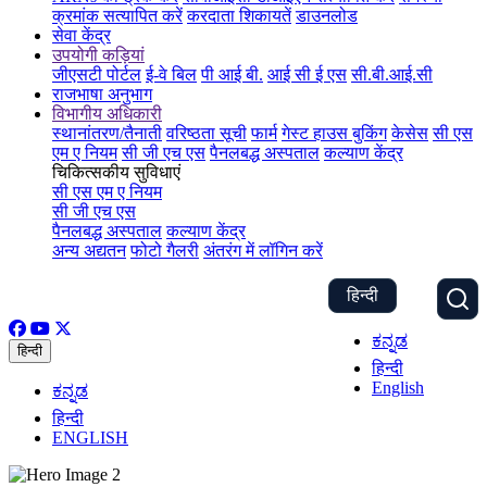
क्रमांक सत्यापित करें
करदाता शिकायतें
डाउनलोड
सेवा केंद्र
उपयोगी कड़ियां
जीएसटी पोर्टल
ई-वे बिल
पी आई बी.
आई सी ई एस
सी.बी.आई.सी
राजभाषा अनुभाग
विभागीय अधिकारी
स्थानांतरण/तैनाती
वरिष्ठता सूची
फार्म
गेस्ट हाउस बुकिंग
केसेस
सी एस
एम ए नियम
सी जी एच एस
पैनलबद्ध अस्पताल
कल्याण केंद्र
चिकित्सकीय सुविधाएं
सी एस एम ए नियम
सी जी एच एस
पैनलबद्ध अस्पताल
कल्याण केंद्र
अन्य अद्यतन
फोटो गैलरी
अंतरंग में लॉगिन करें
हिन्दी
ಕನ್ನಡ
हिन्दी
हिन्दी
English
ಕನ್ನಡ
हिन्दी
ENGLISH