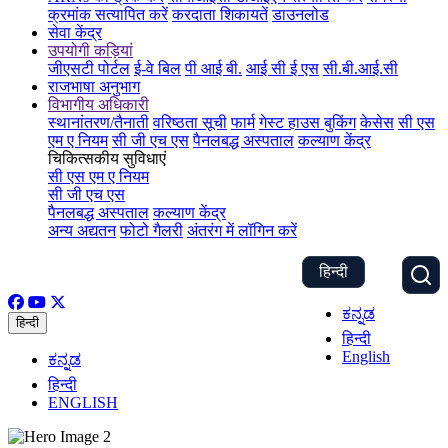
क्रमांक सत्यापित करें
करदाता शिकायतें
डाउनलोड
सेवा केंद्र
उपयोगी कड़ियां
जीएसटी पोर्टल
ई-वे बिल
पी आई बी.
आई सी ई एस
सी.बी.आई.सी
राजभाषा अनुभाग
विभागीय अधिकारी
स्थानांतरण/तैनाती
वरिष्ठता सूची
फार्म
गेस्ट हाउस बुकिंग
केसेस
सी एस
एम ए नियम
सी जी एच एस
पैनलबद्ध अस्पताल
कल्याण केंद्र
चिकित्सकीय सुविधाएं
सी एस एम ए नियम
सी जी एच एस
पैनलबद्ध अस्पताल
कल्याण केंद्र
अन्य अद्यतन
फोटो गैलरी
अंतरंग में लॉगिन करें
हिन्दी
ಕನ್ನಡ
हिन्दी
हिन्दी
English
ಕನ್ನಡ
हिन्दी
ENGLISH