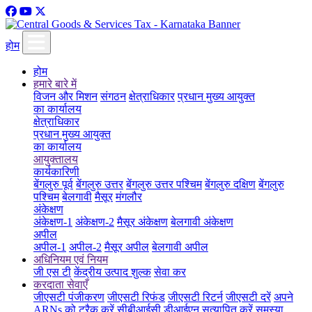
होम
होम
हमारे बारे में
विजन और मिशन
संगठन
क्षेत्राधिकार
प्रधान मुख्य आयुक्त
का कार्यालय
क्षेत्राधिकार
प्रधान मुख्य आयुक्त
का कार्यालय
आयुक्तालय
कार्यकारिणी
बेंगलुरु पूर्व
बेंगलुरु उत्तर
बेंगलुरु उत्तर पश्चिम
बेंगलुरु दक्षिण
बेंगलुरु
पश्चिम
बेलगावी
मैसूर
मंगलौर
अंकेक्षण
अंकेक्षण-1
अंकेक्षण-2
मैसूर अंकेक्षण
बेलगावी अंकेक्षण
अपील
अपील-1
अपील-2
मैसूर अपील
बेलगावी अपील
अधिनियम एवं नियम
जी एस टी
केंद्रीय उत्पाद शुल्क
सेवा कर
करदाता सेवाएँ
जीएसटी पंजीकरण
जीएसटी रिफंड
जीएसटी रिटर्न
जीएसटी दरें
अपने
ARNs को ट्रैक करें
सीबीआईसी डीआईएन सत्यापित करें
समस्या