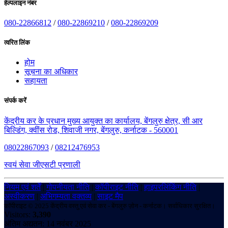
हेल्पलाइन नंबर
080-22866812
/
080-22869210
/
080-22869209
त्वरित लिंक
होम
सूचना का अधिकार
सहायता
संपर्क करें
केंद्रीय कर के प्रधान मुख्य आयुक्त का कार्यालय, बेंगलुरु क्षेत्र, सी आर
बिल्डिंग, क्वींस रोड, शिवाजी नगर, बेंगलुरु, कर्नाटक - 560001
08022867093
/
08212476953
स्वयं सेवा जीएसटी प्रणाली
नियम एवं शर्तें
|
गोपनीयता नीति
|
कॉपीराइट नीति
|
हाइपरलिंकिंग नीति
|
अस्वीकरण
|
अभिगम्यता वक्तव्य
|
साइट मैप
कॉपीराइट © 2025 केंद्रीय वस्तु एवं सेवा कर - बेंगलुरु ज़ोन - कर्नाटक। सर्वाधिकार सुरक्षित।
Visitors:
3,390
अंतिम अद्यतन: 14 नवंबर 2025