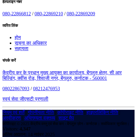
हेल्पलाइन नंबर
080-22866812
/
080-22869210
/
080-22869209
त्वरित लिंक
होम
सूचना का अधिकार
सहायता
संपर्क करें
केंद्रीय कर के प्रधान मुख्य आयुक्त का कार्यालय, बेंगलुरु क्षेत्र, सी आर
बिल्डिंग, क्वींस रोड, शिवाजी नगर, बेंगलुरु, कर्नाटक - 560001
08022867093
/
08212476953
स्वयं सेवा जीएसटी प्रणाली
नियम एवं शर्तें
|
गोपनीयता नीति
|
कॉपीराइट नीति
|
हाइपरलिंकिंग नीति
|
अस्वीकरण
|
अभिगम्यता वक्तव्य
|
साइट मैप
कॉपीराइट © 2025 केंद्रीय वस्तु एवं सेवा कर - बेंगलुरु ज़ोन - कर्नाटक। सर्वाधिकार सुरक्षित।
Visitors:
4,347
अंतिम अद्यतन: 14 नवंबर 2025