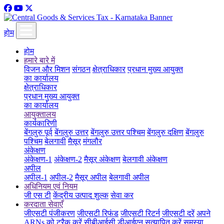
होम
होम
हमारे बारे में
विजन और मिशन
संगठन
क्षेत्राधिकार
प्रधान मुख्य आयुक्त
का कार्यालय
क्षेत्राधिकार
प्रधान मुख्य आयुक्त
का कार्यालय
आयुक्तालय
कार्यकारिणी
बेंगलुरु पूर्व
बेंगलुरु उत्तर
बेंगलुरु उत्तर पश्चिम
बेंगलुरु दक्षिण
बेंगलुरु
पश्चिम
बेलगावी
मैसूर
मंगलौर
अंकेक्षण
अंकेक्षण-1
अंकेक्षण-2
मैसूर अंकेक्षण
बेलगावी अंकेक्षण
अपील
अपील-1
अपील-2
मैसूर अपील
बेलगावी अपील
अधिनियम एवं नियम
जी एस टी
केंद्रीय उत्पाद शुल्क
सेवा कर
करदाता सेवाएँ
जीएसटी पंजीकरण
जीएसटी रिफंड
जीएसटी रिटर्न
जीएसटी दरें
अपने
ARNs को ट्रैक करें
सीबीआईसी डीआईएन सत्यापित करें
समस्या