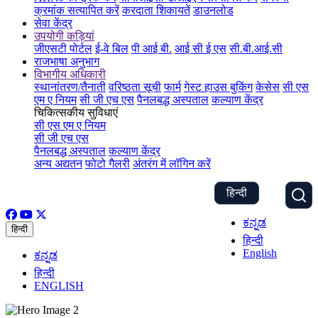
क्रमांक सत्यापित करें
करदाता शिकायतें
डाउनलोड
सेवा केंद्र
उपयोगी कड़ियां
जीएसटी पोर्टल
ई-वे बिल
पी आई बी.
आई सी ई एस
सी.बी.आई.सी
राजभाषा अनुभाग
विभागीय अधिकारी
स्थानांतरण/तैनाती
वरिष्ठता सूची
फार्म
गेस्ट हाउस बुकिंग
केसेस
सी एस
एम ए नियम
सी जी एच एस
पैनलबद्ध अस्पताल
कल्याण केंद्र
चिकित्सकीय सुविधाएं
सी एस एम ए नियम
सी जी एच एस
पैनलबद्ध अस्पताल
कल्याण केंद्र
अन्य अद्यतन
फोटो गैलरी
अंतरंग में लॉगिन करें
हिन्दी
ಕನ್ನಡ
हिन्दी
हिन्दी
English
ಕನ್ನಡ
हिन्दी
ENGLISH