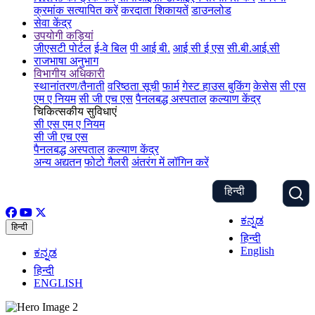
क्रमांक सत्यापित करें
करदाता शिकायतें
डाउनलोड
सेवा केंद्र
उपयोगी कड़ियां
जीएसटी पोर्टल
ई-वे बिल
पी आई बी.
आई सी ई एस
सी.बी.आई.सी
राजभाषा अनुभाग
विभागीय अधिकारी
स्थानांतरण/तैनाती
वरिष्ठता सूची
फार्म
गेस्ट हाउस बुकिंग
केसेस
सी एस
एम ए नियम
सी जी एच एस
पैनलबद्ध अस्पताल
कल्याण केंद्र
चिकित्सकीय सुविधाएं
सी एस एम ए नियम
सी जी एच एस
पैनलबद्ध अस्पताल
कल्याण केंद्र
अन्य अद्यतन
फोटो गैलरी
अंतरंग में लॉगिन करें
हिन्दी
ಕನ್ನಡ
हिन्दी
हिन्दी
English
ಕನ್ನಡ
हिन्दी
ENGLISH