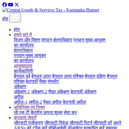
होम
होम
हमारे बारे में
विजन और मिशन
संगठन
क्षेत्राधिकार
प्रधान मुख्य आयुक्त
का कार्यालय
क्षेत्राधिकार
प्रधान मुख्य आयुक्त
का कार्यालय
आयुक्तालय
कार्यकारिणी
बेंगलुरु पूर्व
बेंगलुरु उत्तर
बेंगलुरु उत्तर पश्चिम
बेंगलुरु दक्षिण
बेंगलुरु
पश्चिम
बेलगावी
मैसूर
मंगलौर
अंकेक्षण
अंकेक्षण-1
अंकेक्षण-2
मैसूर अंकेक्षण
बेलगावी अंकेक्षण
अपील
अपील-1
अपील-2
मैसूर अपील
बेलगावी अपील
अधिनियम एवं नियम
जी एस टी
केंद्रीय उत्पाद शुल्क
सेवा कर
करदाता सेवाएँ
जीएसटी पंजीकरण
जीएसटी रिफंड
जीएसटी रिटर्न
जीएसटी दरें
अपने
ARNs को ट्रैक करें
सीबीआईसी डीआईएन सत्यापित करें
समस्या