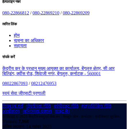
हेल्पलाइन नंबर
080-22866812
/
080-22869210
/
080-22869209
त्वरित लिंक
होम
सूचना का अधिकार
सहायता
संपर्क करें
केंद्रीय कर के प्रधान मुख्य आयुक्त का कार्यालय, बेंगलुरु क्षेत्र, सी आर
बिल्डिंग, क्वींस रोड, शिवाजी नगर, बेंगलुरु, कर्नाटक - 560001
08022867093
/
08212476953
स्वयं सेवा जीएसटी प्रणाली
नियम एवं शर्तें
|
गोपनीयता नीति
|
कॉपीराइट नीति
|
हाइपरलिंकिंग नीति
|
अस्वीकरण
|
अभिगम्यता वक्तव्य
|
साइट मैप
कॉपीराइट © 2025 केंद्रीय वस्तु एवं सेवा कर - बेंगलुरु ज़ोन - कर्नाटक। सर्वाधिकार सुरक्षित।
Visitors:
7,968
अंतिम अद्यतन: 14 नवंबर 2025