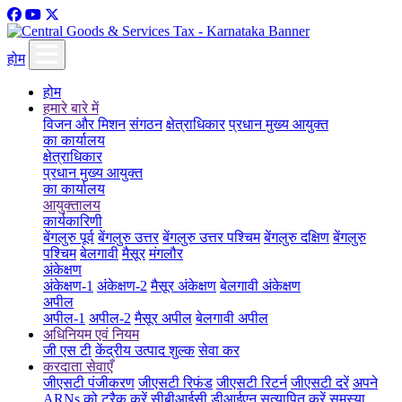
होम
होम
हमारे बारे में
विजन और मिशन
संगठन
क्षेत्राधिकार
प्रधान मुख्य आयुक्त
का कार्यालय
क्षेत्राधिकार
प्रधान मुख्य आयुक्त
का कार्यालय
आयुक्तालय
कार्यकारिणी
बेंगलुरु पूर्व
बेंगलुरु उत्तर
बेंगलुरु उत्तर पश्चिम
बेंगलुरु दक्षिण
बेंगलुरु
पश्चिम
बेलगावी
मैसूर
मंगलौर
अंकेक्षण
अंकेक्षण-1
अंकेक्षण-2
मैसूर अंकेक्षण
बेलगावी अंकेक्षण
अपील
अपील-1
अपील-2
मैसूर अपील
बेलगावी अपील
अधिनियम एवं नियम
जी एस टी
केंद्रीय उत्पाद शुल्क
सेवा कर
करदाता सेवाएँ
जीएसटी पंजीकरण
जीएसटी रिफंड
जीएसटी रिटर्न
जीएसटी दरें
अपने
ARNs को ट्रैक करें
सीबीआईसी डीआईएन सत्यापित करें
समस्या