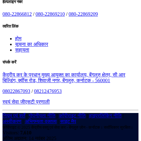
हेल्पलाइन नंबर
080-22866812
/
080-22869210
/
080-22869209
त्वरित लिंक
होम
सूचना का अधिकार
सहायता
संपर्क करें
केंद्रीय कर के प्रधान मुख्य आयुक्त का कार्यालय, बेंगलुरु क्षेत्र, सी आर
बिल्डिंग, क्वींस रोड, शिवाजी नगर, बेंगलुरु, कर्नाटक - 560001
08022867093
/
08212476953
स्वयं सेवा जीएसटी प्रणाली
नियम एवं शर्तें
|
गोपनीयता नीति
|
कॉपीराइट नीति
|
हाइपरलिंकिंग नीति
|
अस्वीकरण
|
अभिगम्यता वक्तव्य
|
साइट मैप
कॉपीराइट © 2025 केंद्रीय वस्तु एवं सेवा कर - बेंगलुरु ज़ोन - कर्नाटक। सर्वाधिकार सुरक्षित।
Visitors:
7,610
अंतिम अद्यतन: 14 नवंबर 2025