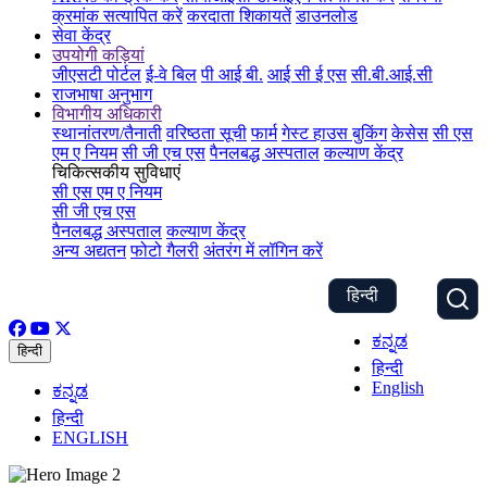
क्रमांक सत्यापित करें
करदाता शिकायतें
डाउनलोड
सेवा केंद्र
उपयोगी कड़ियां
जीएसटी पोर्टल
ई-वे बिल
पी आई बी.
आई सी ई एस
सी.बी.आई.सी
राजभाषा अनुभाग
विभागीय अधिकारी
स्थानांतरण/तैनाती
वरिष्ठता सूची
फार्म
गेस्ट हाउस बुकिंग
केसेस
सी एस
एम ए नियम
सी जी एच एस
पैनलबद्ध अस्पताल
कल्याण केंद्र
चिकित्सकीय सुविधाएं
सी एस एम ए नियम
सी जी एच एस
पैनलबद्ध अस्पताल
कल्याण केंद्र
अन्य अद्यतन
फोटो गैलरी
अंतरंग में लॉगिन करें
हिन्दी
ಕನ್ನಡ
हिन्दी
हिन्दी
English
ಕನ್ನಡ
हिन्दी
ENGLISH