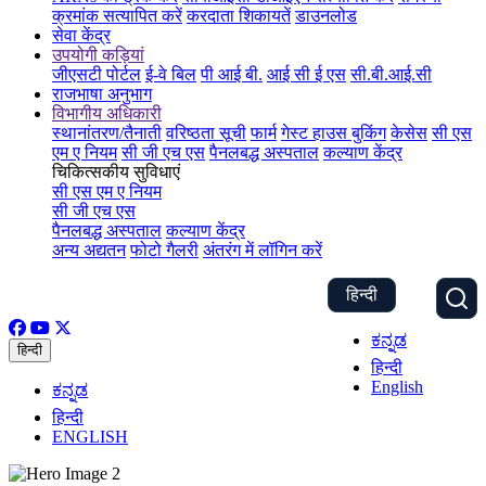
क्रमांक सत्यापित करें
करदाता शिकायतें
डाउनलोड
सेवा केंद्र
उपयोगी कड़ियां
जीएसटी पोर्टल
ई-वे बिल
पी आई बी.
आई सी ई एस
सी.बी.आई.सी
राजभाषा अनुभाग
विभागीय अधिकारी
स्थानांतरण/तैनाती
वरिष्ठता सूची
फार्म
गेस्ट हाउस बुकिंग
केसेस
सी एस
एम ए नियम
सी जी एच एस
पैनलबद्ध अस्पताल
कल्याण केंद्र
चिकित्सकीय सुविधाएं
सी एस एम ए नियम
सी जी एच एस
पैनलबद्ध अस्पताल
कल्याण केंद्र
अन्य अद्यतन
फोटो गैलरी
अंतरंग में लॉगिन करें
हिन्दी
ಕನ್ನಡ
हिन्दी
हिन्दी
English
ಕನ್ನಡ
हिन्दी
ENGLISH