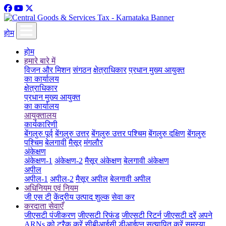
होम
होम
हमारे बारे में
विजन और मिशन
संगठन
क्षेत्राधिकार
प्रधान मुख्य आयुक्त
का कार्यालय
क्षेत्राधिकार
प्रधान मुख्य आयुक्त
का कार्यालय
आयुक्तालय
कार्यकारिणी
बेंगलुरु पूर्व
बेंगलुरु उत्तर
बेंगलुरु उत्तर पश्चिम
बेंगलुरु दक्षिण
बेंगलुरु
पश्चिम
बेलगावी
मैसूर
मंगलौर
अंकेक्षण
अंकेक्षण-1
अंकेक्षण-2
मैसूर अंकेक्षण
बेलगावी अंकेक्षण
अपील
अपील-1
अपील-2
मैसूर अपील
बेलगावी अपील
अधिनियम एवं नियम
जी एस टी
केंद्रीय उत्पाद शुल्क
सेवा कर
करदाता सेवाएँ
जीएसटी पंजीकरण
जीएसटी रिफंड
जीएसटी रिटर्न
जीएसटी दरें
अपने
ARNs को ट्रैक करें
सीबीआईसी डीआईएन सत्यापित करें
समस्या