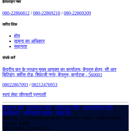
हेल्पलाइन नंबर
080-22866812
/
080-22869210
/
080-22869209
त्वरित लिंक
होम
सूचना का अधिकार
सहायता
संपर्क करें
केंद्रीय कर के प्रधान मुख्य आयुक्त का कार्यालय, बेंगलुरु क्षेत्र, सी आर
बिल्डिंग, क्वींस रोड, शिवाजी नगर, बेंगलुरु, कर्नाटक - 560001
08022867093
/
08212476953
स्वयं सेवा जीएसटी प्रणाली
नियम एवं शर्तें
|
गोपनीयता नीति
|
कॉपीराइट नीति
|
हाइपरलिंकिंग नीति
|
अस्वीकरण
|
अभिगम्यता वक्तव्य
|
साइट मैप
कॉपीराइट © 2025 केंद्रीय वस्तु एवं सेवा कर - बेंगलुरु ज़ोन - कर्नाटक। सर्वाधिकार सुरक्षित।
Visitors:
3,408
अंतिम अद्यतन: 14 नवंबर 2025