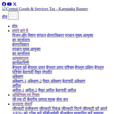
होम
होम
हमारे बारे में
विजन और मिशन
संगठन
क्षेत्राधिकार
प्रधान मुख्य आयुक्त
का कार्यालय
क्षेत्राधिकार
प्रधान मुख्य आयुक्त
का कार्यालय
आयुक्तालय
कार्यकारिणी
बेंगलुरु पूर्व
बेंगलुरु उत्तर
बेंगलुरु उत्तर पश्चिम
बेंगलुरु दक्षिण
बेंगलुरु
पश्चिम
बेलगावी
मैसूर
मंगलौर
अंकेक्षण
अंकेक्षण-1
अंकेक्षण-2
मैसूर अंकेक्षण
बेलगावी अंकेक्षण
अपील
अपील-1
अपील-2
मैसूर अपील
बेलगावी अपील
अधिनियम एवं नियम
जी एस टी
केंद्रीय उत्पाद शुल्क
सेवा कर
करदाता सेवाएँ
जीएसटी पंजीकरण
जीएसटी रिफंड
जीएसटी रिटर्न
जीएसटी दरें
अपने
ARNs को ट्रैक करें
सीबीआईसी डीआईएन सत्यापित करें
समस्या