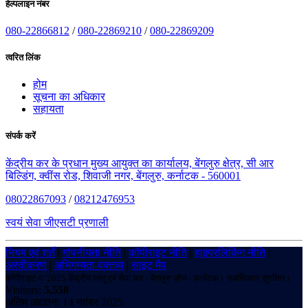
हेल्पलाइन नंबर
080-22866812
/
080-22869210
/
080-22869209
त्वरित लिंक
होम
सूचना का अधिकार
सहायता
संपर्क करें
केंद्रीय कर के प्रधान मुख्य आयुक्त का कार्यालय, बेंगलुरु क्षेत्र, सी आर
बिल्डिंग, क्वींस रोड, शिवाजी नगर, बेंगलुरु, कर्नाटक - 560001
08022867093
/
08212476953
स्वयं सेवा जीएसटी प्रणाली
नियम एवं शर्तें
|
गोपनीयता नीति
|
कॉपीराइट नीति
|
हाइपरलिंकिंग नीति
|
अस्वीकरण
|
अभिगम्यता वक्तव्य
|
साइट मैप
कॉपीराइट © 2025 केंद्रीय वस्तु एवं सेवा कर - बेंगलुरु ज़ोन - कर्नाटक। सर्वाधिकार सुरक्षित।
Visitors:
5,558
अंतिम अद्यतन: 14 नवंबर 2025