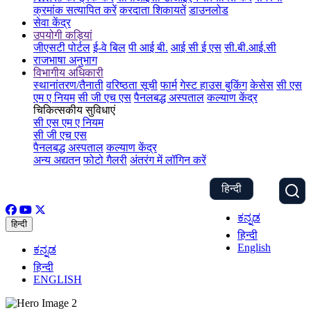
क्रमांक सत्यापित करें
करदाता शिकायतें
डाउनलोड
सेवा केंद्र
उपयोगी कड़ियां
जीएसटी पोर्टल
ई-वे बिल
पी आई बी.
आई सी ई एस
सी.बी.आई.सी
राजभाषा अनुभाग
विभागीय अधिकारी
स्थानांतरण/तैनाती
वरिष्ठता सूची
फार्म
गेस्ट हाउस बुकिंग
केसेस
सी एस
एम ए नियम
सी जी एच एस
पैनलबद्ध अस्पताल
कल्याण केंद्र
चिकित्सकीय सुविधाएं
सी एस एम ए नियम
सी जी एच एस
पैनलबद्ध अस्पताल
कल्याण केंद्र
अन्य अद्यतन
फोटो गैलरी
अंतरंग में लॉगिन करें
हिन्दी
ಕನ್ನಡ
हिन्दी
हिन्दी
English
ಕನ್ನಡ
हिन्दी
ENGLISH