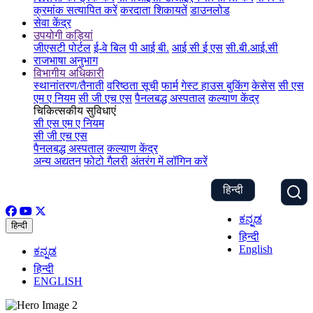
क्रमांक सत्यापित करें
करदाता शिकायतें
डाउनलोड
सेवा केंद्र
उपयोगी कड़ियां
जीएसटी पोर्टल
ई-वे बिल
पी आई बी.
आई सी ई एस
सी.बी.आई.सी
राजभाषा अनुभाग
विभागीय अधिकारी
स्थानांतरण/तैनाती
वरिष्ठता सूची
फार्म
गेस्ट हाउस बुकिंग
केसेस
सी एस
एम ए नियम
सी जी एच एस
पैनलबद्ध अस्पताल
कल्याण केंद्र
चिकित्सकीय सुविधाएं
सी एस एम ए नियम
सी जी एच एस
पैनलबद्ध अस्पताल
कल्याण केंद्र
अन्य अद्यतन
फोटो गैलरी
अंतरंग में लॉगिन करें
हिन्दी
ಕನ್ನಡ
हिन्दी
हिन्दी
English
ಕನ್ನಡ
हिन्दी
ENGLISH