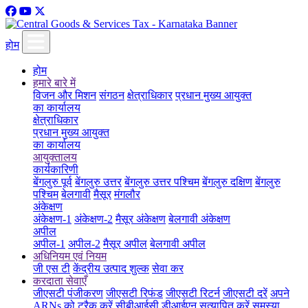
होम
होम
हमारे बारे में
विजन और मिशन
संगठन
क्षेत्राधिकार
प्रधान मुख्य आयुक्त
का कार्यालय
क्षेत्राधिकार
प्रधान मुख्य आयुक्त
का कार्यालय
आयुक्तालय
कार्यकारिणी
बेंगलुरु पूर्व
बेंगलुरु उत्तर
बेंगलुरु उत्तर पश्चिम
बेंगलुरु दक्षिण
बेंगलुरु
पश्चिम
बेलगावी
मैसूर
मंगलौर
अंकेक्षण
अंकेक्षण-1
अंकेक्षण-2
मैसूर अंकेक्षण
बेलगावी अंकेक्षण
अपील
अपील-1
अपील-2
मैसूर अपील
बेलगावी अपील
अधिनियम एवं नियम
जी एस टी
केंद्रीय उत्पाद शुल्क
सेवा कर
करदाता सेवाएँ
जीएसटी पंजीकरण
जीएसटी रिफंड
जीएसटी रिटर्न
जीएसटी दरें
अपने
ARNs को ट्रैक करें
सीबीआईसी डीआईएन सत्यापित करें
समस्या