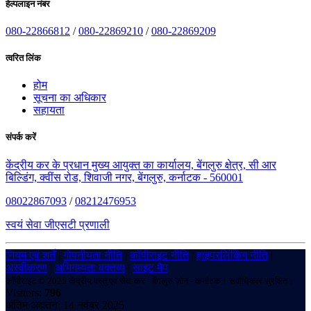
हेल्पलाइन नंबर
080-22866812
/
080-22869210
/
080-22869209
त्वरित लिंक
होम
सूचना का अधिकार
सहायता
संपर्क करें
केंद्रीय कर के प्रधान मुख्य आयुक्त का कार्यालय, बेंगलुरु क्षेत्र, सी आर
बिल्डिंग, क्वींस रोड, शिवाजी नगर, बेंगलुरु, कर्नाटक - 560001
08022867093
/
08212476953
स्वयं सेवा जीएसटी प्रणाली
नियम एवं शर्तें
|
गोपनीयता नीति
|
कॉपीराइट नीति
|
हाइपरलिंकिंग नीति
|
अस्वीकरण
|
अभिगम्यता वक्तव्य
|
साइट मैप
कॉपीराइट © 2025 केंद्रीय वस्तु एवं सेवा कर - बेंगलुरु ज़ोन - कर्नाटक। सर्वाधिकार सुरक्षित।
Visitors:
796
अंतिम अद्यतन: 14 नवंबर 2025