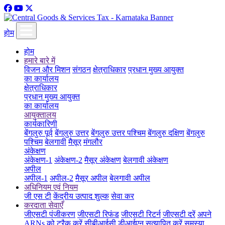
होम
होम
हमारे बारे में
विजन और मिशन
संगठन
क्षेत्राधिकार
प्रधान मुख्य आयुक्त
का कार्यालय
क्षेत्राधिकार
प्रधान मुख्य आयुक्त
का कार्यालय
आयुक्तालय
कार्यकारिणी
बेंगलुरु पूर्व
बेंगलुरु उत्तर
बेंगलुरु उत्तर पश्चिम
बेंगलुरु दक्षिण
बेंगलुरु
पश्चिम
बेलगावी
मैसूर
मंगलौर
अंकेक्षण
अंकेक्षण-1
अंकेक्षण-2
मैसूर अंकेक्षण
बेलगावी अंकेक्षण
अपील
अपील-1
अपील-2
मैसूर अपील
बेलगावी अपील
अधिनियम एवं नियम
जी एस टी
केंद्रीय उत्पाद शुल्क
सेवा कर
करदाता सेवाएँ
जीएसटी पंजीकरण
जीएसटी रिफंड
जीएसटी रिटर्न
जीएसटी दरें
अपने
ARNs को ट्रैक करें
सीबीआईसी डीआईएन सत्यापित करें
समस्या