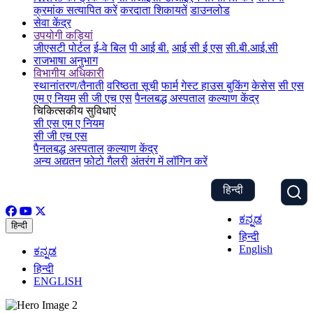
क्रमांक सत्यापित करें
करदाता शिकायतें
डाउनलोड
सेवा केंद्र
उपयोगी कड़ियां
जीएसटी पोर्टल
ई-वे बिल
पी आई बी.
आई सी ई एस
सी.बी.आई.सी
राजभाषा अनुभाग
विभागीय अधिकारी
स्थानांतरण/तैनाती
वरिष्ठता सूची
फार्म
गेस्ट हाउस बुकिंग
केसेस
सी एस
एम ए नियम
सी जी एच एस
पैनलबद्ध अस्पताल
कल्याण केंद्र
चिकित्सकीय सुविधाएं
सी एस एम ए नियम
सी जी एच एस
पैनलबद्ध अस्पताल
कल्याण केंद्र
अन्य अद्यतन
फोटो गैलरी
अंतरंग में लॉगिन करें
हिन्दी
ಕನ್ನಡ
हिन्दी
हिन्दी
English
ಕನ್ನಡ
हिन्दी
ENGLISH