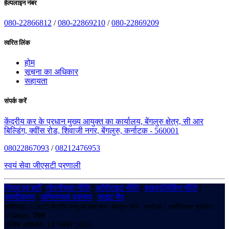
हेल्पलाइन नंबर
080-22866812
/
080-22869210
/
080-22869209
त्वरित लिंक
होम
सूचना का अधिकार
सहायता
संपर्क करें
केंद्रीय कर के प्रधान मुख्य आयुक्त का कार्यालय, बेंगलुरु क्षेत्र, सी आर
बिल्डिंग, क्वींस रोड, शिवाजी नगर, बेंगलुरु, कर्नाटक - 560001
08022867093
/
08212476953
स्वयं सेवा जीएसटी प्रणाली
नियम एवं शर्तें
|
गोपनीयता नीति
|
कॉपीराइट नीति
|
हाइपरलिंकिंग नीति
|
अस्वीकरण
|
अभिगम्यता वक्तव्य
|
साइट मैप
कॉपीराइट © 2025 केंद्रीय वस्तु एवं सेवा कर - बेंगलुरु ज़ोन - कर्नाटक। सर्वाधिकार सुरक्षित।
Visitors:
709
अंतिम अद्यतन: 14 नवंबर 2025