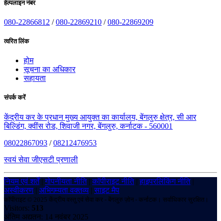
हेल्पलाइन नंबर
080-22866812
/
080-22869210
/
080-22869209
त्वरित लिंक
होम
सूचना का अधिकार
सहायता
संपर्क करें
केंद्रीय कर के प्रधान मुख्य आयुक्त का कार्यालय, बेंगलुरु क्षेत्र, सी आर
बिल्डिंग, क्वींस रोड, शिवाजी नगर, बेंगलुरु, कर्नाटक - 560001
08022867093
/
08212476953
स्वयं सेवा जीएसटी प्रणाली
नियम एवं शर्तें
|
गोपनीयता नीति
|
कॉपीराइट नीति
|
हाइपरलिंकिंग नीति
|
अस्वीकरण
|
अभिगम्यता वक्तव्य
|
साइट मैप
कॉपीराइट © 2025 केंद्रीय वस्तु एवं सेवा कर - बेंगलुरु ज़ोन - कर्नाटक। सर्वाधिकार सुरक्षित।
Visitors:
513
अंतिम अद्यतन: 14 नवंबर 2025