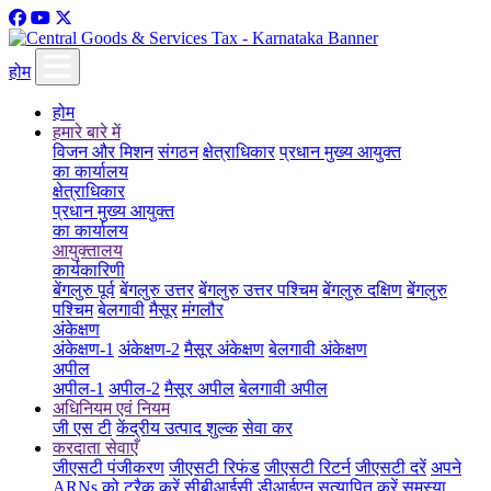
होम
होम
हमारे बारे में
विजन और मिशन
संगठन
क्षेत्राधिकार
प्रधान मुख्य आयुक्त
का कार्यालय
क्षेत्राधिकार
प्रधान मुख्य आयुक्त
का कार्यालय
आयुक्तालय
कार्यकारिणी
बेंगलुरु पूर्व
बेंगलुरु उत्तर
बेंगलुरु उत्तर पश्चिम
बेंगलुरु दक्षिण
बेंगलुरु
पश्चिम
बेलगावी
मैसूर
मंगलौर
अंकेक्षण
अंकेक्षण-1
अंकेक्षण-2
मैसूर अंकेक्षण
बेलगावी अंकेक्षण
अपील
अपील-1
अपील-2
मैसूर अपील
बेलगावी अपील
अधिनियम एवं नियम
जी एस टी
केंद्रीय उत्पाद शुल्क
सेवा कर
करदाता सेवाएँ
जीएसटी पंजीकरण
जीएसटी रिफंड
जीएसटी रिटर्न
जीएसटी दरें
अपने
ARNs को ट्रैक करें
सीबीआईसी डीआईएन सत्यापित करें
समस्या