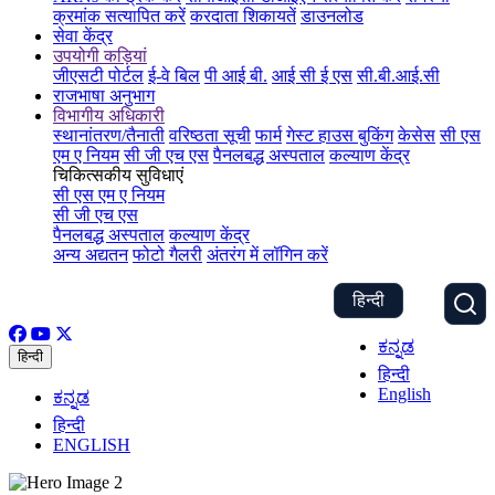
क्रमांक सत्यापित करें
करदाता शिकायतें
डाउनलोड
सेवा केंद्र
उपयोगी कड़ियां
जीएसटी पोर्टल
ई-वे बिल
पी आई बी.
आई सी ई एस
सी.बी.आई.सी
राजभाषा अनुभाग
विभागीय अधिकारी
स्थानांतरण/तैनाती
वरिष्ठता सूची
फार्म
गेस्ट हाउस बुकिंग
केसेस
सी एस
एम ए नियम
सी जी एच एस
पैनलबद्ध अस्पताल
कल्याण केंद्र
चिकित्सकीय सुविधाएं
सी एस एम ए नियम
सी जी एच एस
पैनलबद्ध अस्पताल
कल्याण केंद्र
अन्य अद्यतन
फोटो गैलरी
अंतरंग में लॉगिन करें
हिन्दी
ಕನ್ನಡ
हिन्दी
हिन्दी
English
ಕನ್ನಡ
हिन्दी
ENGLISH