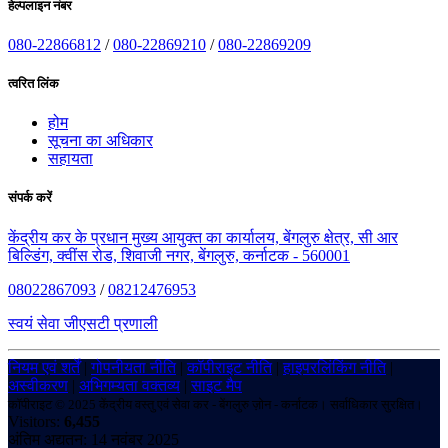
हेल्पलाइन नंबर
080-22866812
/
080-22869210
/
080-22869209
त्वरित लिंक
होम
सूचना का अधिकार
सहायता
संपर्क करें
केंद्रीय कर के प्रधान मुख्य आयुक्त का कार्यालय, बेंगलुरु क्षेत्र, सी आर
बिल्डिंग, क्वींस रोड, शिवाजी नगर, बेंगलुरु, कर्नाटक - 560001
08022867093
/
08212476953
स्वयं सेवा जीएसटी प्रणाली
नियम एवं शर्तें
|
गोपनीयता नीति
|
कॉपीराइट नीति
|
हाइपरलिंकिंग नीति
|
अस्वीकरण
|
अभिगम्यता वक्तव्य
|
साइट मैप
कॉपीराइट © 2025 केंद्रीय वस्तु एवं सेवा कर - बेंगलुरु ज़ोन - कर्नाटक। सर्वाधिकार सुरक्षित।
Visitors:
6,455
अंतिम अद्यतन: 14 नवंबर 2025