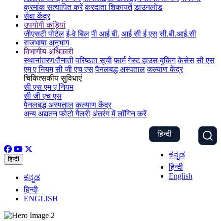
क्रमांक सत्यापित करें
करदाता शिकायतें
डाउनलोड
सेवा केंद्र
उपयोगी कड़ियां
जीएसटी पोर्टल
ई-वे बिल
पी आई बी.
आई सी ई एस
सी.बी.आई.सी
राजभाषा अनुभाग
विभागीय अधिकारी
स्थानांतरण/तैनाती
वरिष्ठता सूची
फार्म
गेस्ट हाउस बुकिंग
केसेस
सी एस
एम ए नियम
सी जी एच एस
पैनलबद्ध अस्पताल
कल्याण केंद्र
चिकित्सकीय सुविधाएं
सी एस एम ए नियम
सी जी एच एस
पैनलबद्ध अस्पताल
कल्याण केंद्र
अन्य अद्यतन
फोटो गैलरी
अंतरंग में लॉगिन करें
हिन्दी
ಕನ್ನಡ
हिन्दी
हिन्दी
English
ಕನ್ನಡ
हिन्दी
ENGLISH