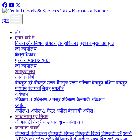
होम
होम
हमारे बारे में
विजन और मिशन
संगठन
क्षेत्राधिकार
प्रधान मुख्य आयुक्त
का कार्यालय
क्षेत्राधिकार
प्रधान मुख्य आयुक्त
का कार्यालय
आयुक्तालय
कार्यकारिणी
बेंगलुरु पूर्व
बेंगलुरु उत्तर
बेंगलुरु उत्तर पश्चिम
बेंगलुरु दक्षिण
बेंगलुरु
पश्चिम
बेलगावी
मैसूर
मंगलौर
अंकेक्षण
अंकेक्षण-1
अंकेक्षण-2
मैसूर अंकेक्षण
बेलगावी अंकेक्षण
अपील
अपील-1
अपील-2
मैसूर अपील
बेलगावी अपील
अधिनियम एवं नियम
जी एस टी
केंद्रीय उत्पाद शुल्क
सेवा कर
करदाता सेवाएँ
जीएसटी पंजीकरण
जीएसटी रिफंड
जीएसटी रिटर्न
जीएसटी दरें
अपने
ARNs को ट्रैक करें
सीबीआईसी डीआईएन सत्यापित करें
समस्या