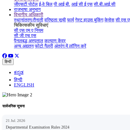
जीएसटी पोर्टल
ई-वे बिल
पी आई बी.
आई सी ई एस
सी.बी.आई.सी
राजभाषा अनुभाग
विभागीय अधिकारी
स्थानांतरण/तैनाती
वरिष्ठता सूची
फार्म
गेस्ट हाउस बुकिंग
केसेस
सी एस ए
चिकित्सकीय सुविधाएं
सी एस एम ए नियम
सी जी एच एस
पैनलबद्ध अस्पताल
कल्याण केंद्र
अन्य अद्यतन
फोटो गैलरी
अंतरंग में लॉगिन करें
हिन्दी
ಕನ್ನಡ
हिन्दी
ENGLISH
सार्वजनिक सूचना
21 Jul. 2026
Departmental Examination Rules 2024