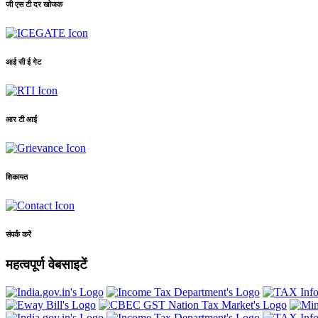
जी एस टी दर खोजक
आई सी ई गेट
आर टी आई
शिकायत
संपर्क करें
महत्वपूर्ण वेबसाइटें