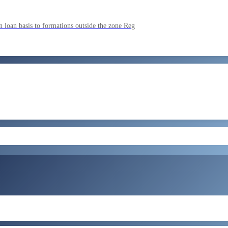
ment by SSC on the basis of result of CombIned Graduate Level E
 loan basis to formations outside the zone Reg
by SSC on U hRM the basis of result of Combined Graduate Level E
और लोड करें
ral Tax and Central Excise for Confirmation from 05082026 to 07