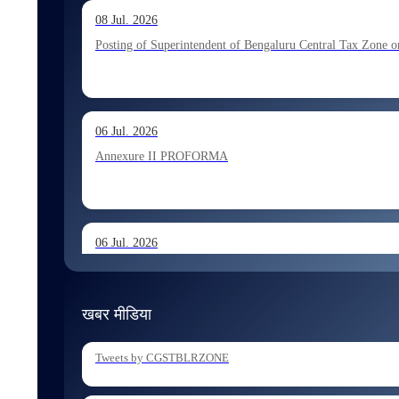
13 Jul. 2026
08 Jul. 2026
Allocation of Executive Assistant recommended for appoint
Posting of Superintendent of Bengaluru Central Tax Zone on
10 Jul. 2026
06 Jul. 2026
Allocation of Tax Assistant recommended for appointment 
Annexure II PROFORMA
06 Jul. 2026
Annexure I August 2026 Exam
खबर मीडिया
06 Jul. 2026
Tweets by CGSTBLRZONE
Holding of Departmental Examination of Inspectors of Cent