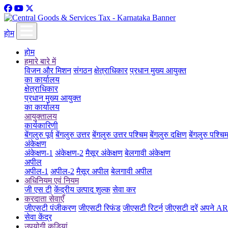
होम
होम
हमारे बारे में
विजन और मिशन
संगठन
क्षेत्राधिकार
प्रधान मुख्य आयुक्त
का कार्यालय
क्षेत्राधिकार
प्रधान मुख्य आयुक्त
का कार्यालय
आयुक्तालय
कार्यकारिणी
बेंगलुरु पूर्व
बेंगलुरु उत्तर
बेंगलुरु उत्तर पश्चिम
बेंगलुरु दक्षिण
बेंगलुरु पश्चि
अंकेक्षण
अंकेक्षण-1
अंकेक्षण-2
मैसूर अंकेक्षण
बेलगावी अंकेक्षण
अपील
अपील-1
अपील-2
मैसूर अपील
बेलगावी अपील
अधिनियम एवं नियम
जी एस टी
केंद्रीय उत्पाद शुल्क
सेवा कर
करदाता सेवाएँ
जीएसटी पंजीकरण
जीएसटी रिफंड
जीएसटी रिटर्न
जीएसटी दरें
अपने ARN
सेवा केंद्र
उपयोगी कड़ियां