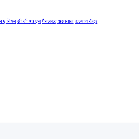
म ए नियम
सी जी एच एस
पैनलबद्ध अस्पताल
कल्याण केंद्र