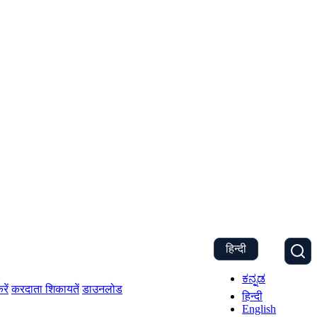
हिन्दी
ಕನ್ನಡ
रें
करदाता शिकायतें
डाउनलोड
हिन्दी
English