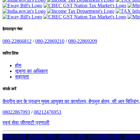
हेल्पलाइन नंबर
080-22866812
/
080-22869210
/
080-22869209
त्वरित लिंक
होम
सूचना का अधिकार
सहायता
संपर्क करें
केंद्रीय कर के प्रधान मुख्य आयुक्त का कार्यालय, बेंगलुरु क्षेत्र, सी आर बिल्डि
08022867093
/
08212476953
स्वयं सेवा जीएसटी प्रणाली
नियम एवं शर्तें
|
गोपनीयता नीति
|
कॉपीराइट नीति
|
हाइपरलिंकिंग नीति
|
अस्वीक