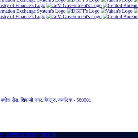
ंग, क्वींस रोड, शिवाजी नगर, बेंगलुरु, कर्नाटक - 560001
रण
|
अभिगम्यता वक्तव्य
|
साइट मैप