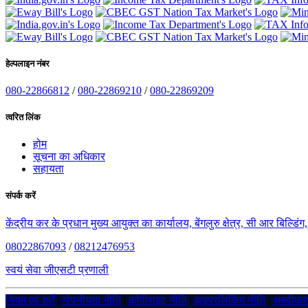
हेल्पलाइन नंबर
080-22866812
/
080-22869210
/
080-22869209
त्वरित लिंक
होम
सूचना का अधिकार
सहायता
संपर्क करें
केंद्रीय कर के प्रधान मुख्य आयुक्त का कार्यालय, बेंगलुरु क्षेत्र, सी आर बिल्डि
08022867093
/
08212476953
स्वयं सेवा जीएसटी प्रणाली
नियम एवं शर्तें
|
गोपनीयता नीति
|
कॉपीराइट नीति
|
हाइपरलिंकिंग नीति
|
अस्वीक