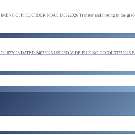
SC on the basis of result of Combined Graduate Level Examination
OFFICE ORDER NOAC DC322026 Transfer and Posting in the grade o
ment by SSC on the basis of result of CombIned Graduate Level E
872026 DATED 24072026 ISSUED VIDE FILE NO GCCOII33252026 
और लोड करें
 in the grade of Superintendent reg
ent of Bengaluru Central Tax Zone on loan basis to formations out