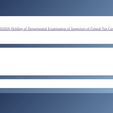
lding of Departmental Examination of Inspectors of Central Tax Cu
by SSC on the basis of result of Combined Graduate Level Examina