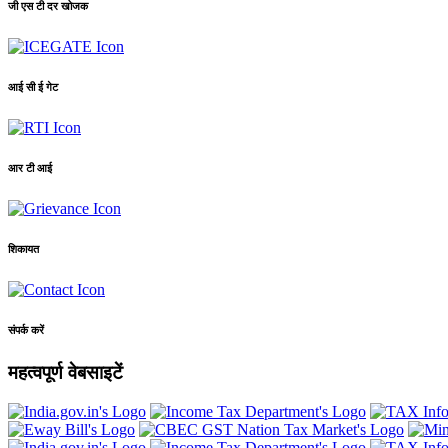
जी एस टी दर खोजक
आई सी ई गेट
आर टी आई
शिकायत
संपर्क करें
महत्वपूर्ण वेबसाइटें