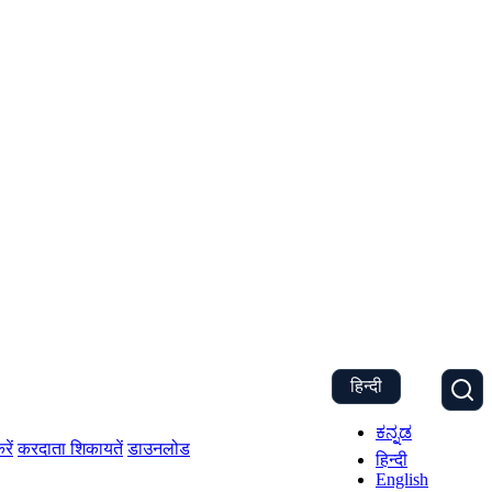
हिन्दी
ಕನ್ನಡ
रें
करदाता शिकायतें
डाउनलोड
हिन्दी
English