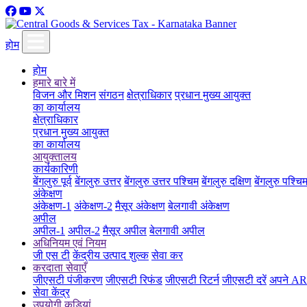
होम
होम
हमारे बारे में
विजन और मिशन
संगठन
क्षेत्राधिकार
प्रधान मुख्य आयुक्त
का कार्यालय
क्षेत्राधिकार
प्रधान मुख्य आयुक्त
का कार्यालय
आयुक्तालय
कार्यकारिणी
बेंगलुरु पूर्व
बेंगलुरु उत्तर
बेंगलुरु उत्तर पश्चिम
बेंगलुरु दक्षिण
बेंगलुरु पश्चि
अंकेक्षण
अंकेक्षण-1
अंकेक्षण-2
मैसूर अंकेक्षण
बेलगावी अंकेक्षण
अपील
अपील-1
अपील-2
मैसूर अपील
बेलगावी अपील
अधिनियम एवं नियम
जी एस टी
केंद्रीय उत्पाद शुल्क
सेवा कर
करदाता सेवाएँ
जीएसटी पंजीकरण
जीएसटी रिफंड
जीएसटी रिटर्न
जीएसटी दरें
अपने ARN
सेवा केंद्र
उपयोगी कड़ियां