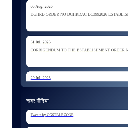
13 Jul. 2026
05 Aug. 2026
Allocation of Inspector recommended for appointment by S
DGHRD ORDER NO DGHRDAC DC3992026 ESTABLISHMENT 
13 Jul. 2026
31 Jul. 2026
Allocation of Executive Assistant recommended for appoint
CORRIGENDUM TO THE ESTABLISHMENT ORDER NO 1
29 Jul. 2026
ESTABLISHMENT ORDER NO 1962026 Transfer and Posting
खबर मीडिया
29 Jul. 2026
Tweets by CGSTBLRZONE
ESTABLISHMENT ORDER NO 1902026 Posting of Superintend