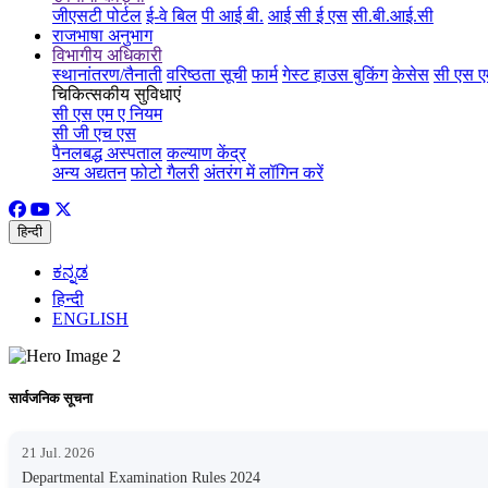
जीएसटी पोर्टल
ई-वे बिल
पी आई बी.
आई सी ई एस
सी.बी.आई.सी
राजभाषा अनुभाग
विभागीय अधिकारी
स्थानांतरण/तैनाती
वरिष्ठता सूची
फार्म
गेस्ट हाउस बुकिंग
केसेस
सी एस ए
चिकित्सकीय सुविधाएं
सी एस एम ए नियम
सी जी एच एस
पैनलबद्ध अस्पताल
कल्याण केंद्र
अन्य अद्यतन
फोटो गैलरी
अंतरंग में लॉगिन करें
हिन्दी
ಕನ್ನಡ
हिन्दी
ENGLISH
सार्वजनिक सूचना
21 Jul. 2026
Departmental Examination Rules 2024