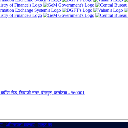
ंग, क्वींस रोड, शिवाजी नगर, बेंगलुरु, कर्नाटक - 560001
रण
|
अभिगम्यता वक्तव्य
|
साइट मैप