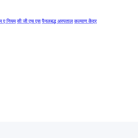
म ए नियम
सी जी एच एस
पैनलबद्ध अस्पताल
कल्याण केंद्र