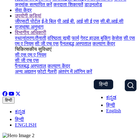
क्रमांक सत्यापित करें
करदाता शिकायतें
डाउनलोड
सेवा केंद्र
उपयोगी कड़ियां
जीएसटी पोर्टल
ई-वे बिल
पी आई बी.
आई सी ई एस
सी.बी.आई.सी
राजभाषा अनुभाग
विभागीय अधिकारी
स्थानांतरण/तैनाती
वरिष्ठता सूची
फार्म
गेस्ट हाउस बुकिंग
केसेस
सी एस
एम ए नियम
सी जी एच एस
पैनलबद्ध अस्पताल
कल्याण केंद्र
चिकित्सकीय सुविधाएं
सी एस एम ए नियम
सी जी एच एस
पैनलबद्ध अस्पताल
कल्याण केंद्र
अन्य अद्यतन
फोटो गैलरी
अंतरंग में लॉगिन करें
हिन्दी
ಕನ್ನಡ
हिन्दी
हिन्दी
English
ಕನ್ನಡ
हिन्दी
ENGLISH