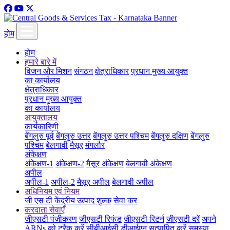
होम
होम
हमारे बारे में
विजन और मिशन
संगठन
क्षेत्राधिकार
प्रधान मुख्य आयुक्त
का कार्यालय
क्षेत्राधिकार
प्रधान मुख्य आयुक्त
का कार्यालय
आयुक्तालय
कार्यकारिणी
बेंगलुरु पूर्व
बेंगलुरु उत्तर
बेंगलुरु उत्तर पश्चिम
बेंगलुरु दक्षिण
बेंगलुरु
पश्चिम
बेलगावी
मैसूर
मंगलौर
अंकेक्षण
अंकेक्षण-1
अंकेक्षण-2
मैसूर अंकेक्षण
बेलगावी अंकेक्षण
अपील
अपील-1
अपील-2
मैसूर अपील
बेलगावी अपील
अधिनियम एवं नियम
जी एस टी
केंद्रीय उत्पाद शुल्क
सेवा कर
करदाता सेवाएँ
जीएसटी पंजीकरण
जीएसटी रिफंड
जीएसटी रिटर्न
जीएसटी दरें
अपने
ARNs को ट्रैक करें
सीबीआईसी डीआईएन सत्यापित करें
समस्या