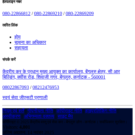
हेल्पलाइन नंबर
080-22866812
/
080-22869210
/
080-22869209
त्वरित लिंक
होम
सूचना का अधिकार
सहायता
संपर्क करें
केंद्रीय कर के प्रधान मुख्य आयुक्त का कार्यालय, बेंगलुरु क्षेत्र, सी आर
बिल्डिंग, क्वींस रोड, शिवाजी नगर, बेंगलुरु, कर्नाटक - 560001
08022867093
/
08212476953
स्वयं सेवा जीएसटी प्रणाली
नियम एवं शर्तें
|
गोपनीयता नीति
|
कॉपीराइट नीति
|
हाइपरलिंकिंग नीति
|
अस्वीकरण
|
अभिगम्यता वक्तव्य
|
साइट मैप
कॉपीराइट © 2025 केंद्रीय वस्तु एवं सेवा कर - बेंगलुरु ज़ोन - कर्नाटक। सर्वाधिकार सुरक्षित।
Visitors:
4,801
अंतिम अद्यतन: 14 नवंबर 2025