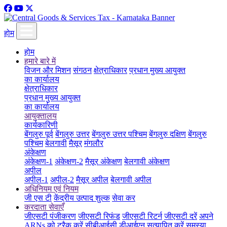
होम
होम
हमारे बारे में
विजन और मिशन
संगठन
क्षेत्राधिकार
प्रधान मुख्य आयुक्त
का कार्यालय
क्षेत्राधिकार
प्रधान मुख्य आयुक्त
का कार्यालय
आयुक्तालय
कार्यकारिणी
बेंगलुरु पूर्व
बेंगलुरु उत्तर
बेंगलुरु उत्तर पश्चिम
बेंगलुरु दक्षिण
बेंगलुरु
पश्चिम
बेलगावी
मैसूर
मंगलौर
अंकेक्षण
अंकेक्षण-1
अंकेक्षण-2
मैसूर अंकेक्षण
बेलगावी अंकेक्षण
अपील
अपील-1
अपील-2
मैसूर अपील
बेलगावी अपील
अधिनियम एवं नियम
जी एस टी
केंद्रीय उत्पाद शुल्क
सेवा कर
करदाता सेवाएँ
जीएसटी पंजीकरण
जीएसटी रिफंड
जीएसटी रिटर्न
जीएसटी दरें
अपने
ARNs को ट्रैक करें
सीबीआईसी डीआईएन सत्यापित करें
समस्या