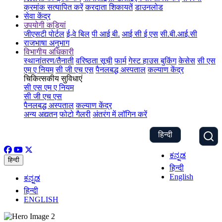
क्रमांक सत्यापित करें
करदाता शिकायतें
डाउनलोड
सेवा केंद्र
उपयोगी कड़ियां
जीएसटी पोर्टल
ई-वे बिल
पी आई बी.
आई सी ई एस
सी.बी.आई.सी
राजभाषा अनुभाग
विभागीय अधिकारी
स्थानांतरण/तैनाती
वरिष्ठता सूची
फार्म
गेस्ट हाउस बुकिंग
केसेस
सी एस
एम ए नियम
सी जी एच एस
पैनलबद्ध अस्पताल
कल्याण केंद्र
चिकित्सकीय सुविधाएं
सी एस एम ए नियम
सी जी एच एस
पैनलबद्ध अस्पताल
कल्याण केंद्र
अन्य अद्यतन
फोटो गैलरी
अंतरंग में लॉगिन करें
हिन्दी
ಕನ್ನಡ
हिन्दी
हिन्दी
English
ಕನ್ನಡ
हिन्दी
ENGLISH