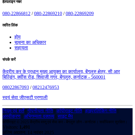
हेल्पलाइन नंबर
080-22866812
/
080-22869210
/
080-22869209
त्वरित लिंक
होम
सूचना का अधिकार
सहायता
संपर्क करें
केंद्रीय कर के प्रधान मुख्य आयुक्त का कार्यालय, बेंगलुरु क्षेत्र, सी आर
बिल्डिंग, क्वींस रोड, शिवाजी नगर, बेंगलुरु, कर्नाटक - 560001
08022867093
/
08212476953
स्वयं सेवा जीएसटी प्रणाली
नियम एवं शर्तें
|
गोपनीयता नीति
|
कॉपीराइट नीति
|
हाइपरलिंकिंग नीति
|
अस्वीकरण
|
अभिगम्यता वक्तव्य
|
साइट मैप
कॉपीराइट © 2025 केंद्रीय वस्तु एवं सेवा कर - बेंगलुरु ज़ोन - कर्नाटक। सर्वाधिकार सुरक्षित।
Visitors:
1,491
अंतिम अद्यतन: 14 नवंबर 2025