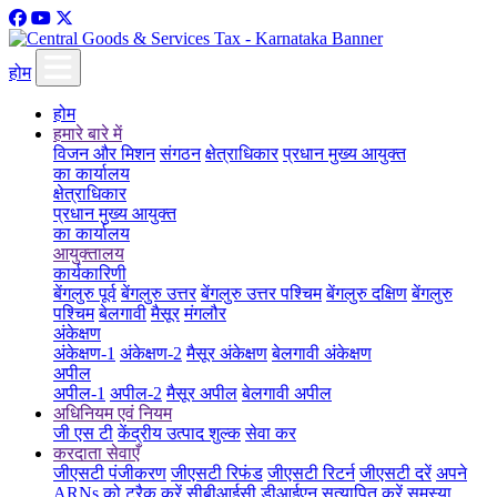
होम
होम
हमारे बारे में
विजन और मिशन
संगठन
क्षेत्राधिकार
प्रधान मुख्य आयुक्त
का कार्यालय
क्षेत्राधिकार
प्रधान मुख्य आयुक्त
का कार्यालय
आयुक्तालय
कार्यकारिणी
बेंगलुरु पूर्व
बेंगलुरु उत्तर
बेंगलुरु उत्तर पश्चिम
बेंगलुरु दक्षिण
बेंगलुरु
पश्चिम
बेलगावी
मैसूर
मंगलौर
अंकेक्षण
अंकेक्षण-1
अंकेक्षण-2
मैसूर अंकेक्षण
बेलगावी अंकेक्षण
अपील
अपील-1
अपील-2
मैसूर अपील
बेलगावी अपील
अधिनियम एवं नियम
जी एस टी
केंद्रीय उत्पाद शुल्क
सेवा कर
करदाता सेवाएँ
जीएसटी पंजीकरण
जीएसटी रिफंड
जीएसटी रिटर्न
जीएसटी दरें
अपने
ARNs को ट्रैक करें
सीबीआईसी डीआईएन सत्यापित करें
समस्या