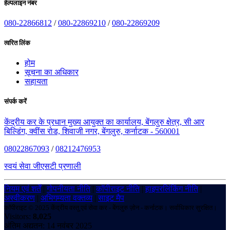
हेल्पलाइन नंबर
080-22866812
/
080-22869210
/
080-22869209
त्वरित लिंक
होम
सूचना का अधिकार
सहायता
संपर्क करें
केंद्रीय कर के प्रधान मुख्य आयुक्त का कार्यालय, बेंगलुरु क्षेत्र, सी आर
बिल्डिंग, क्वींस रोड, शिवाजी नगर, बेंगलुरु, कर्नाटक - 560001
08022867093
/
08212476953
स्वयं सेवा जीएसटी प्रणाली
नियम एवं शर्तें
|
गोपनीयता नीति
|
कॉपीराइट नीति
|
हाइपरलिंकिंग नीति
|
अस्वीकरण
|
अभिगम्यता वक्तव्य
|
साइट मैप
कॉपीराइट © 2025 केंद्रीय वस्तु एवं सेवा कर - बेंगलुरु ज़ोन - कर्नाटक। सर्वाधिकार सुरक्षित।
Visitors:
8,025
अंतिम अद्यतन: 14 नवंबर 2025