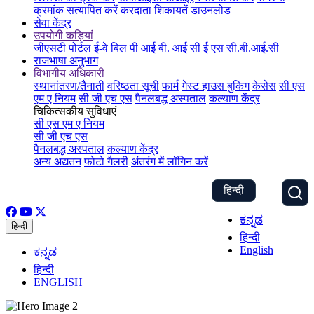
क्रमांक सत्यापित करें
करदाता शिकायतें
डाउनलोड
सेवा केंद्र
उपयोगी कड़ियां
जीएसटी पोर्टल
ई-वे बिल
पी आई बी.
आई सी ई एस
सी.बी.आई.सी
राजभाषा अनुभाग
विभागीय अधिकारी
स्थानांतरण/तैनाती
वरिष्ठता सूची
फार्म
गेस्ट हाउस बुकिंग
केसेस
सी एस
एम ए नियम
सी जी एच एस
पैनलबद्ध अस्पताल
कल्याण केंद्र
चिकित्सकीय सुविधाएं
सी एस एम ए नियम
सी जी एच एस
पैनलबद्ध अस्पताल
कल्याण केंद्र
अन्य अद्यतन
फोटो गैलरी
अंतरंग में लॉगिन करें
हिन्दी
ಕನ್ನಡ
हिन्दी
हिन्दी
English
ಕನ್ನಡ
हिन्दी
ENGLISH