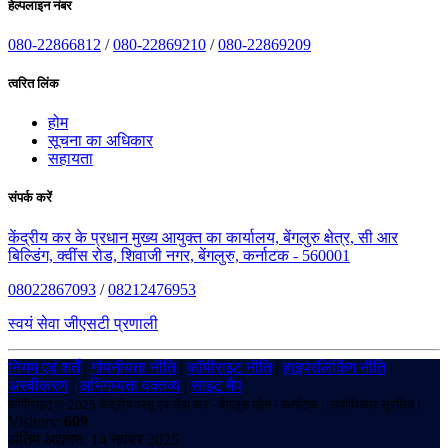
हेल्पलाइन नंबर
080-22866812
/
080-22869210
/
080-22869209
त्वरित लिंक
होम
सूचना का अधिकार
सहायता
संपर्क करें
केंद्रीय कर के प्रधान मुख्य आयुक्त का कार्यालय, बेंगलुरु क्षेत्र, सी आर
बिल्डिंग, क्वींस रोड, शिवाजी नगर, बेंगलुरु, कर्नाटक - 560001
08022867093
/
08212476953
स्वयं सेवा जीएसटी प्रणाली
नियम एवं शर्तें
|
गोपनीयता नीति
|
कॉपीराइट नीति
|
हाइपरलिंकिंग नीति
|
अस्वीकरण
|
अभिगम्यता वक्तव्य
|
साइट मैप
कॉपीराइट © 2025 केंद्रीय वस्तु एवं सेवा कर - बेंगलुरु ज़ोन - कर्नाटक। सर्वाधिकार सुरक्षित।
Visitors:
609
अंतिम अद्यतन: 14 नवंबर 2025