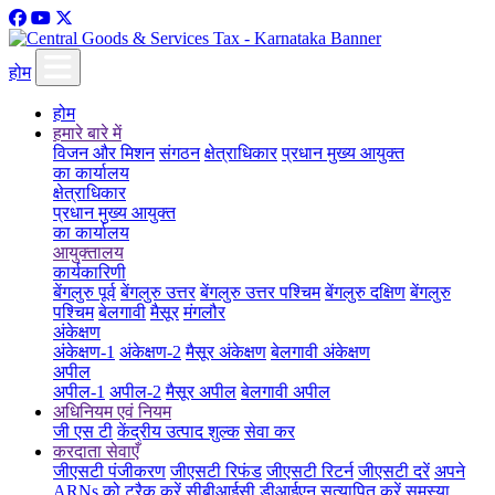
होम
होम
हमारे बारे में
विजन और मिशन
संगठन
क्षेत्राधिकार
प्रधान मुख्य आयुक्त
का कार्यालय
क्षेत्राधिकार
प्रधान मुख्य आयुक्त
का कार्यालय
आयुक्तालय
कार्यकारिणी
बेंगलुरु पूर्व
बेंगलुरु उत्तर
बेंगलुरु उत्तर पश्चिम
बेंगलुरु दक्षिण
बेंगलुरु
पश्चिम
बेलगावी
मैसूर
मंगलौर
अंकेक्षण
अंकेक्षण-1
अंकेक्षण-2
मैसूर अंकेक्षण
बेलगावी अंकेक्षण
अपील
अपील-1
अपील-2
मैसूर अपील
बेलगावी अपील
अधिनियम एवं नियम
जी एस टी
केंद्रीय उत्पाद शुल्क
सेवा कर
करदाता सेवाएँ
जीएसटी पंजीकरण
जीएसटी रिफंड
जीएसटी रिटर्न
जीएसटी दरें
अपने
ARNs को ट्रैक करें
सीबीआईसी डीआईएन सत्यापित करें
समस्या