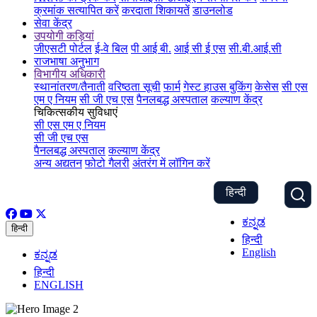
क्रमांक सत्यापित करें
करदाता शिकायतें
डाउनलोड
सेवा केंद्र
उपयोगी कड़ियां
जीएसटी पोर्टल
ई-वे बिल
पी आई बी.
आई सी ई एस
सी.बी.आई.सी
राजभाषा अनुभाग
विभागीय अधिकारी
स्थानांतरण/तैनाती
वरिष्ठता सूची
फार्म
गेस्ट हाउस बुकिंग
केसेस
सी एस
एम ए नियम
सी जी एच एस
पैनलबद्ध अस्पताल
कल्याण केंद्र
चिकित्सकीय सुविधाएं
सी एस एम ए नियम
सी जी एच एस
पैनलबद्ध अस्पताल
कल्याण केंद्र
अन्य अद्यतन
फोटो गैलरी
अंतरंग में लॉगिन करें
हिन्दी
ಕನ್ನಡ
हिन्दी
हिन्दी
English
ಕನ್ನಡ
हिन्दी
ENGLISH