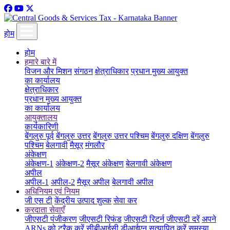
होम
होम
हमारे बारे में
विजन और मिशन
संगठन
क्षेत्राधिकार
प्रधान मुख्य आयुक्त
का कार्यालय
क्षेत्राधिकार
प्रधान मुख्य आयुक्त
का कार्यालय
आयुक्तालय
कार्यकारिणी
बेंगलुरु पूर्व
बेंगलुरु उत्तर
बेंगलुरु उत्तर पश्चिम
बेंगलुरु दक्षिण
बेंगलुरु
पश्चिम
बेलगावी
मैसूर
मंगलौर
अंकेक्षण
अंकेक्षण-1
अंकेक्षण-2
मैसूर अंकेक्षण
बेलगावी अंकेक्षण
अपील
अपील-1
अपील-2
मैसूर अपील
बेलगावी अपील
अधिनियम एवं नियम
जी एस टी
केंद्रीय उत्पाद शुल्क
सेवा कर
करदाता सेवाएँ
जीएसटी पंजीकरण
जीएसटी रिफंड
जीएसटी रिटर्न
जीएसटी दरें
अपने
ARNs को ट्रैक करें
सीबीआईसी डीआईएन सत्यापित करें
समस्या