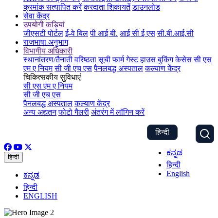
क्रमांक सत्यापित करें
करदाता शिकायतें
डाउनलोड
सेवा केंद्र
उपयोगी कड़ियां
जीएसटी पोर्टल
ई-वे बिल
पी आई बी.
आई सी ई एस
सी.बी.आई.सी
राजभाषा अनुभाग
विभागीय अधिकारी
स्थानांतरण/तैनाती
वरिष्ठता सूची
फार्म
गेस्ट हाउस बुकिंग
केसेस
सी एस
एम ए नियम
सी जी एच एस
पैनलबद्ध अस्पताल
कल्याण केंद्र
चिकित्सकीय सुविधाएं
सी एस एम ए नियम
सी जी एच एस
पैनलबद्ध अस्पताल
कल्याण केंद्र
अन्य अद्यतन
फोटो गैलरी
अंतरंग में लॉगिन करें
हिन्दी
ಕನ್ನಡ
हिन्दी
हिन्दी
English
ಕನ್ನಡ
हिन्दी
ENGLISH