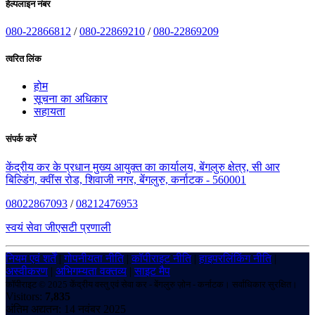
हेल्पलाइन नंबर
080-22866812
/
080-22869210
/
080-22869209
त्वरित लिंक
होम
सूचना का अधिकार
सहायता
संपर्क करें
केंद्रीय कर के प्रधान मुख्य आयुक्त का कार्यालय, बेंगलुरु क्षेत्र, सी आर
बिल्डिंग, क्वींस रोड, शिवाजी नगर, बेंगलुरु, कर्नाटक - 560001
08022867093
/
08212476953
स्वयं सेवा जीएसटी प्रणाली
नियम एवं शर्तें
|
गोपनीयता नीति
|
कॉपीराइट नीति
|
हाइपरलिंकिंग नीति
|
अस्वीकरण
|
अभिगम्यता वक्तव्य
|
साइट मैप
कॉपीराइट © 2025 केंद्रीय वस्तु एवं सेवा कर - बेंगलुरु ज़ोन - कर्नाटक। सर्वाधिकार सुरक्षित।
Visitors:
7,835
अंतिम अद्यतन: 14 नवंबर 2025