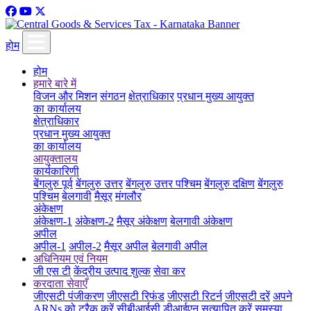
होम
होम
हमारे बारे में
विजन और मिशन
संगठन
क्षेत्राधिकार
प्रधान मुख्य आयुक्त
का कार्यालय
क्षेत्राधिकार
प्रधान मुख्य आयुक्त
का कार्यालय
आयुक्तालय
कार्यकारिणी
बेंगलुरु पूर्व
बेंगलुरु उत्तर
बेंगलुरु उत्तर पश्चिम
बेंगलुरु दक्षिण
बेंगलुरु
पश्चिम
बेलगावी
मैसूर
मंगलौर
अंकेक्षण
अंकेक्षण-1
अंकेक्षण-2
मैसूर अंकेक्षण
बेलगावी अंकेक्षण
अपील
अपील-1
अपील-2
मैसूर अपील
बेलगावी अपील
अधिनियम एवं नियम
जी एस टी
केंद्रीय उत्पाद शुल्क
सेवा कर
करदाता सेवाएँ
जीएसटी पंजीकरण
जीएसटी रिफंड
जीएसटी रिटर्न
जीएसटी दरें
अपने
ARNs को ट्रैक करें
सीबीआईसी डीआईएन सत्यापित करें
समस्या