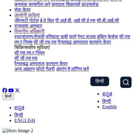
क्रमांक सत्यापित करें
करदाता शिकायतें
डाउनलोड
सेवा केंद्र
उपयोगी कड़ियां
जीएसटी पोर्टल
ई-वे बिल
पी आई बी.
आई सी ई एस
सी.बी.आई.सी
राजभाषा अनुभाग
विभागीय अधिकारी
स्थानांतरण/तैनाती
वरिष्ठता सूची
फार्म
गेस्ट हाउस बुकिंग
केसेस
सी एस
एम ए नियम
सी जी एच एस
पैनलबद्ध अस्पताल
कल्याण केंद्र
चिकित्सकीय सुविधाएं
सी एस एम ए नियम
सी जी एच एस
पैनलबद्ध अस्पताल
कल्याण केंद्र
अन्य अद्यतन
फोटो गैलरी
अंतरंग में लॉगिन करें
हिन्दी
ಕನ್ನಡ
हिन्दी
हिन्दी
English
ಕನ್ನಡ
हिन्दी
ENGLISH