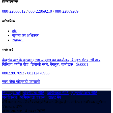
हेल्पलाइन नंबर
080-22866812
/
080-22869210
/
080-22869209
त्वरित लिंक
होम
सूचना का अधिकार
सहायता
संपर्क करें
केंद्रीय कर के प्रधान मुख्य आयुक्त का कार्यालय, बेंगलुरु क्षेत्र, सी आर
बिल्डिंग, क्वींस रोड, शिवाजी नगर, बेंगलुरु, कर्नाटक - 560001
08022867093
/
08212476953
स्वयं सेवा जीएसटी प्रणाली
नियम एवं शर्तें
|
गोपनीयता नीति
|
कॉपीराइट नीति
|
हाइपरलिंकिंग नीति
|
अस्वीकरण
|
अभिगम्यता वक्तव्य
|
साइट मैप
कॉपीराइट © 2025 केंद्रीय वस्तु एवं सेवा कर - बेंगलुरु ज़ोन - कर्नाटक। सर्वाधिकार सुरक्षित।
Visitors:
177
अंतिम अद्यतन: 14 नवंबर 2025