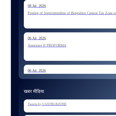
13 Jul. 2026
08 Jul. 2026
Allocation of Executive Assistant recommended for appoint
Posting of Superintendent of Bengaluru Central Tax Zone on
10 Jul. 2026
06 Jul. 2026
Allocation of Tax Assistant recommended for appointment 
Annexure II PROFORMA
06 Jul. 2026
Annexure I August 2026 Exam
खबर मीडिया
06 Jul. 2026
Tweets by CGSTBLRZONE
Holding of Departmental Examination of Inspectors of Cent