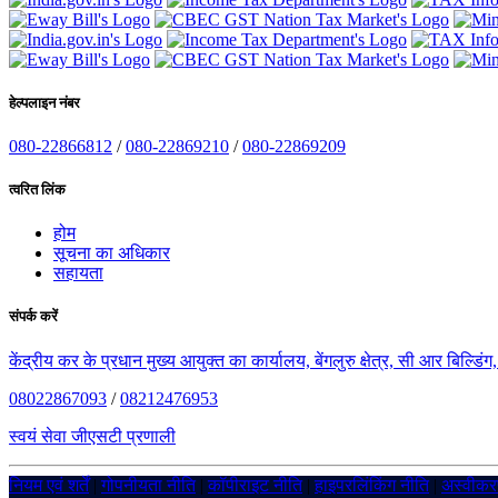
हेल्पलाइन नंबर
080-22866812
/
080-22869210
/
080-22869209
त्वरित लिंक
होम
सूचना का अधिकार
सहायता
संपर्क करें
केंद्रीय कर के प्रधान मुख्य आयुक्त का कार्यालय, बेंगलुरु क्षेत्र, सी आर बिल्डि
08022867093
/
08212476953
स्वयं सेवा जीएसटी प्रणाली
नियम एवं शर्तें
|
गोपनीयता नीति
|
कॉपीराइट नीति
|
हाइपरलिंकिंग नीति
|
अस्वीक