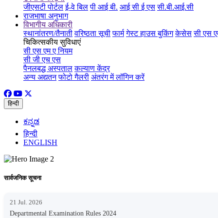
जीएसटी पोर्टल
ई-वे बिल
पी आई बी.
आई सी ई एस
सी.बी.आई.सी
राजभाषा अनुभाग
विभागीय अधिकारी
स्थानांतरण/तैनाती
वरिष्ठता सूची
फार्म
गेस्ट हाउस बुकिंग
केसेस
सी एस ए
चिकित्सकीय सुविधाएं
सी एस एम ए नियम
सी जी एच एस
पैनलबद्ध अस्पताल
कल्याण केंद्र
अन्य अद्यतन
फोटो गैलरी
अंतरंग में लॉगिन करें
हिन्दी
ಕನ್ನಡ
हिन्दी
ENGLISH
सार्वजनिक सूचना
21 Jul. 2026
Departmental Examination Rules 2024