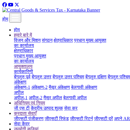
होम
होम
हमारे बारे में
विजन और मिशन
संगठन
क्षेत्राधिकार
प्रधान मुख्य आयुक्त
का कार्यालय
क्षेत्राधिकार
प्रधान मुख्य आयुक्त
का कार्यालय
आयुक्तालय
कार्यकारिणी
बेंगलुरु पूर्व
बेंगलुरु उत्तर
बेंगलुरु उत्तर पश्चिम
बेंगलुरु दक्षिण
बेंगलुरु पश्चि
अंकेक्षण
अंकेक्षण-1
अंकेक्षण-2
मैसूर अंकेक्षण
बेलगावी अंकेक्षण
अपील
अपील-1
अपील-2
मैसूर अपील
बेलगावी अपील
अधिनियम एवं नियम
जी एस टी
केंद्रीय उत्पाद शुल्क
सेवा कर
करदाता सेवाएँ
जीएसटी पंजीकरण
जीएसटी रिफंड
जीएसटी रिटर्न
जीएसटी दरें
अपने ARN
सेवा केंद्र
उपयोगी कड़ियां