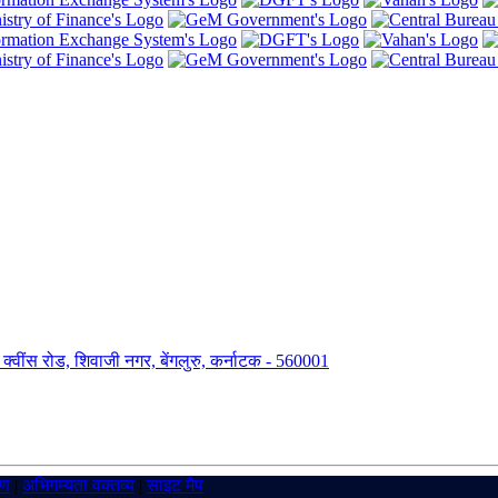
ंग, क्वींस रोड, शिवाजी नगर, बेंगलुरु, कर्नाटक - 560001
रण
|
अभिगम्यता वक्तव्य
|
साइट मैप