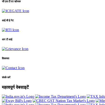
जी एस टी दर खोजक
आई सी ई गेट
आर टी आई
शिकायत
संपर्क करें
महत्वपूर्ण वेबसाइटें