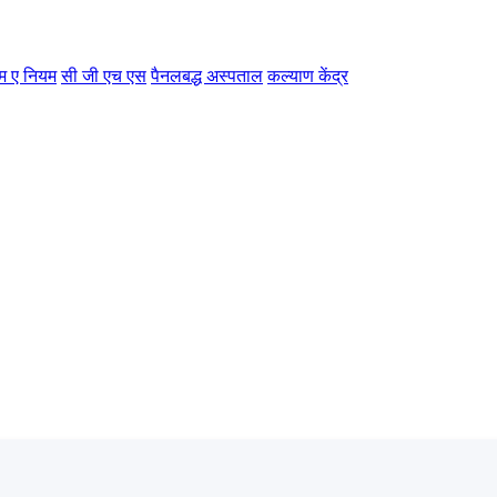
म ए नियम
सी जी एच एस
पैनलबद्ध अस्पताल
कल्याण केंद्र