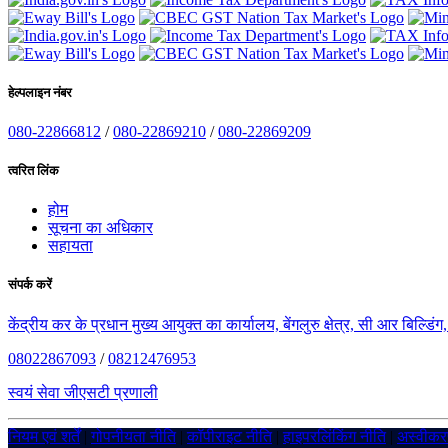
हेल्पलाइन नंबर
080-22866812
/
080-22869210
/
080-22869209
त्वरित लिंक
होम
सूचना का अधिकार
सहायता
संपर्क करें
केंद्रीय कर के प्रधान मुख्य आयुक्त का कार्यालय, बेंगलुरु क्षेत्र, सी आर बिल्डि
08022867093
/
08212476953
स्वयं सेवा जीएसटी प्रणाली
नियम एवं शर्तें
|
गोपनीयता नीति
|
कॉपीराइट नीति
|
हाइपरलिंकिंग नीति
|
अस्वीक