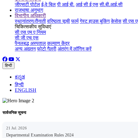
जीएसटी पोर्टल
ई-वे बिल
पी आई बी.
आई सी ई एस
सी.बी.आई.सी
राजभाषा अनुभाग
विभागीय अधिकारी
स्थानांतरण/तैनाती
वरिष्ठता सूची
फार्म
गेस्ट हाउस बुकिंग
केसेस
सी एस ए
चिकित्सकीय सुविधाएं
सी एस एम ए नियम
सी जी एच एस
पैनलबद्ध अस्पताल
कल्याण केंद्र
अन्य अद्यतन
फोटो गैलरी
अंतरंग में लॉगिन करें
हिन्दी
ಕನ್ನಡ
हिन्दी
ENGLISH
सार्वजनिक सूचना
21 Jul. 2026
Departmental Examination Rules 2024