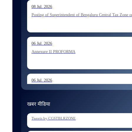
13 Jul. 2026
08 Jul. 2026
Allocation of Executive Assistant recommended for appoint
Posting of Superintendent of Bengaluru Central Tax Zone on
10 Jul. 2026
06 Jul. 2026
Allocation of Tax Assistant recommended for appointment 
Annexure II PROFORMA
06 Jul. 2026
Annexure I August 2026 Exam
खबर मीडिया
06 Jul. 2026
Tweets by CGSTBLRZONE
Holding of Departmental Examination of Inspectors of Cent