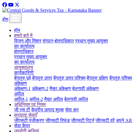
होम
होम
हमारे बारे में
विजन और मिशन
संगठन
क्षेत्राधिकार
प्रधान मुख्य आयुक्त
का कार्यालय
क्षेत्राधिकार
प्रधान मुख्य आयुक्त
का कार्यालय
आयुक्तालय
कार्यकारिणी
बेंगलुरु पूर्व
बेंगलुरु उत्तर
बेंगलुरु उत्तर पश्चिम
बेंगलुरु दक्षिण
बेंगलुरु पश्चि
अंकेक्षण
अंकेक्षण-1
अंकेक्षण-2
मैसूर अंकेक्षण
बेलगावी अंकेक्षण
अपील
अपील-1
अपील-2
मैसूर अपील
बेलगावी अपील
अधिनियम एवं नियम
जी एस टी
केंद्रीय उत्पाद शुल्क
सेवा कर
करदाता सेवाएँ
जीएसटी पंजीकरण
जीएसटी रिफंड
जीएसटी रिटर्न
जीएसटी दरें
अपने ARN
सेवा केंद्र
उपयोगी कड़ियां