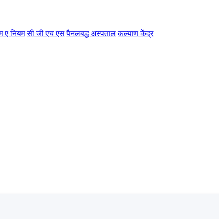
म ए नियम
सी जी एच एस
पैनलबद्ध अस्पताल
कल्याण केंद्र