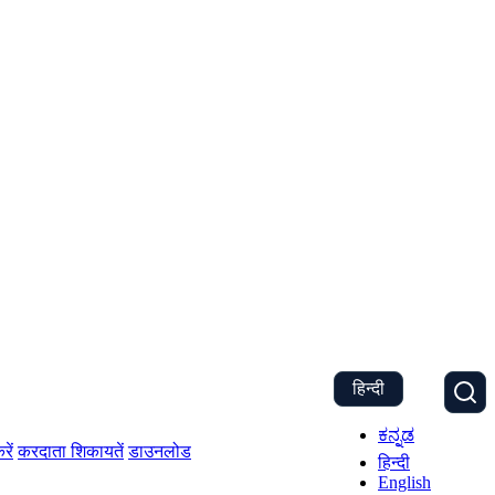
हिन्दी
ಕನ್ನಡ
रें
करदाता शिकायतें
डाउनलोड
हिन्दी
English