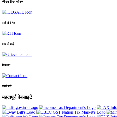
जी एस टी दर खोजक
आई सी ई गेट
आर टी आई
शिकायत
संपर्क करें
महत्वपूर्ण वेबसाइटें