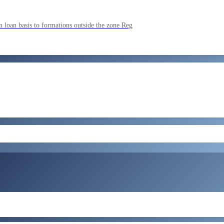
ment by SSC on the basis of result of CombIned Graduate Level E
 loan basis to formations outside the zone Reg
by SSC on U hRM the basis of result of Combined Graduate Level E
और लोड करें
ral Tax and Central Excise for Confirmation from 05082026 to 07