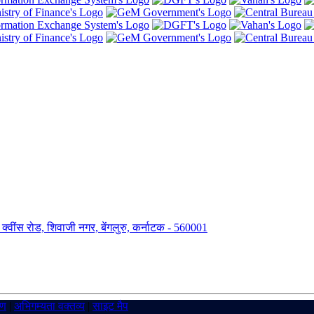
ंग, क्वींस रोड, शिवाजी नगर, बेंगलुरु, कर्नाटक - 560001
रण
|
अभिगम्यता वक्तव्य
|
साइट मैप