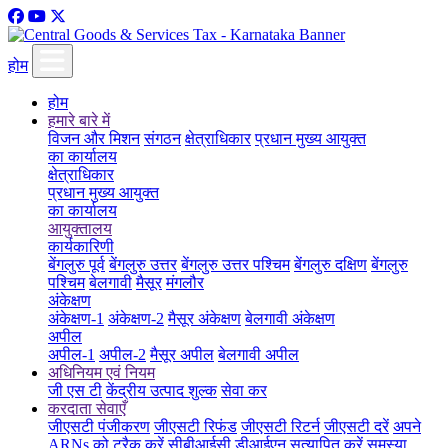
होम
होम
हमारे बारे में
विजन और मिशन
संगठन
क्षेत्राधिकार
प्रधान मुख्य आयुक्त
का कार्यालय
क्षेत्राधिकार
प्रधान मुख्य आयुक्त
का कार्यालय
आयुक्तालय
कार्यकारिणी
बेंगलुरु पूर्व
बेंगलुरु उत्तर
बेंगलुरु उत्तर पश्चिम
बेंगलुरु दक्षिण
बेंगलुरु
पश्चिम
बेलगावी
मैसूर
मंगलौर
अंकेक्षण
अंकेक्षण-1
अंकेक्षण-2
मैसूर अंकेक्षण
बेलगावी अंकेक्षण
अपील
अपील-1
अपील-2
मैसूर अपील
बेलगावी अपील
अधिनियम एवं नियम
जी एस टी
केंद्रीय उत्पाद शुल्क
सेवा कर
करदाता सेवाएँ
जीएसटी पंजीकरण
जीएसटी रिफंड
जीएसटी रिटर्न
जीएसटी दरें
अपने
ARNs को ट्रैक करें
सीबीआईसी डीआईएन सत्यापित करें
समस्या