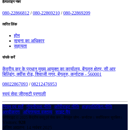
हेल्पलाइन नंबर
080-22866812
/
080-22869210
/
080-22869209
त्वरित लिंक
होम
सूचना का अधिकार
सहायता
संपर्क करें
केंद्रीय कर के प्रधान मुख्य आयुक्त का कार्यालय, बेंगलुरु क्षेत्र, सी आर
बिल्डिंग, क्वींस रोड, शिवाजी नगर, बेंगलुरु, कर्नाटक - 560001
08022867093
/
08212476953
स्वयं सेवा जीएसटी प्रणाली
नियम एवं शर्तें
|
गोपनीयता नीति
|
कॉपीराइट नीति
|
हाइपरलिंकिंग नीति
|
अस्वीकरण
|
अभिगम्यता वक्तव्य
|
साइट मैप
कॉपीराइट © 2025 केंद्रीय वस्तु एवं सेवा कर - बेंगलुरु ज़ोन - कर्नाटक। सर्वाधिकार सुरक्षित।
Visitors:
928
अंतिम अद्यतन: 14 नवंबर 2025