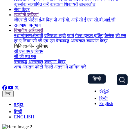
क्रमांक सत्यापित करें
करदाता शिकायतें
डाउनलोड
सेवा केंद्र
उपयोगी कड़ियां
जीएसटी पोर्टल
ई-वे बिल
पी आई बी.
आई सी ई एस
सी.बी.आई.सी
राजभाषा अनुभाग
विभागीय अधिकारी
स्थानांतरण/तैनाती
वरिष्ठता सूची
फार्म
गेस्ट हाउस बुकिंग
केसेस
सी एस
एम ए नियम
सी जी एच एस
पैनलबद्ध अस्पताल
कल्याण केंद्र
चिकित्सकीय सुविधाएं
सी एस एम ए नियम
सी जी एच एस
पैनलबद्ध अस्पताल
कल्याण केंद्र
अन्य अद्यतन
फोटो गैलरी
अंतरंग में लॉगिन करें
हिन्दी
ಕನ್ನಡ
हिन्दी
हिन्दी
English
ಕನ್ನಡ
हिन्दी
ENGLISH