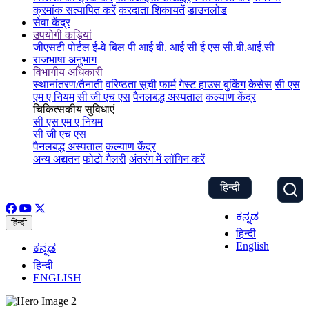
क्रमांक सत्यापित करें
करदाता शिकायतें
डाउनलोड
सेवा केंद्र
उपयोगी कड़ियां
जीएसटी पोर्टल
ई-वे बिल
पी आई बी.
आई सी ई एस
सी.बी.आई.सी
राजभाषा अनुभाग
विभागीय अधिकारी
स्थानांतरण/तैनाती
वरिष्ठता सूची
फार्म
गेस्ट हाउस बुकिंग
केसेस
सी एस
एम ए नियम
सी जी एच एस
पैनलबद्ध अस्पताल
कल्याण केंद्र
चिकित्सकीय सुविधाएं
सी एस एम ए नियम
सी जी एच एस
पैनलबद्ध अस्पताल
कल्याण केंद्र
अन्य अद्यतन
फोटो गैलरी
अंतरंग में लॉगिन करें
हिन्दी
ಕನ್ನಡ
हिन्दी
हिन्दी
English
ಕನ್ನಡ
हिन्दी
ENGLISH