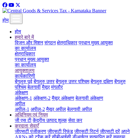
होम
होम
हमारे बारे में
विजन और मिशन
संगठन
क्षेत्राधिकार
प्रधान मुख्य आयुक्त
का कार्यालय
क्षेत्राधिकार
प्रधान मुख्य आयुक्त
का कार्यालय
आयुक्तालय
कार्यकारिणी
बेंगलुरु पूर्व
बेंगलुरु उत्तर
बेंगलुरु उत्तर पश्चिम
बेंगलुरु दक्षिण
बेंगलुरु
पश्चिम
बेलगावी
मैसूर
मंगलौर
अंकेक्षण
अंकेक्षण-1
अंकेक्षण-2
मैसूर अंकेक्षण
बेलगावी अंकेक्षण
अपील
अपील-1
अपील-2
मैसूर अपील
बेलगावी अपील
अधिनियम एवं नियम
जी एस टी
केंद्रीय उत्पाद शुल्क
सेवा कर
करदाता सेवाएँ
जीएसटी पंजीकरण
जीएसटी रिफंड
जीएसटी रिटर्न
जीएसटी दरें
अपने
ARNs को ट्रैक करें
सीबीआईसी डीआईएन सत्यापित करें
समस्या