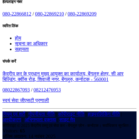
हेल्पलाइन नंबर
080-22866812
/
080-22869210
/
080-22869209
त्वरित लिंक
होम
सूचना का अधिकार
सहायता
संपर्क करें
केंद्रीय कर के प्रधान मुख्य आयुक्त का कार्यालय, बेंगलुरु क्षेत्र, सी आर
बिल्डिंग, क्वींस रोड, शिवाजी नगर, बेंगलुरु, कर्नाटक - 560001
08022867093
/
08212476953
स्वयं सेवा जीएसटी प्रणाली
नियम एवं शर्तें
|
गोपनीयता नीति
|
कॉपीराइट नीति
|
हाइपरलिंकिंग नीति
|
अस्वीकरण
|
अभिगम्यता वक्तव्य
|
साइट मैप
कॉपीराइट © 2025 केंद्रीय वस्तु एवं सेवा कर - बेंगलुरु ज़ोन - कर्नाटक। सर्वाधिकार सुरक्षित।
Visitors:
65
अंतिम अद्यतन: 14 नवंबर 2025