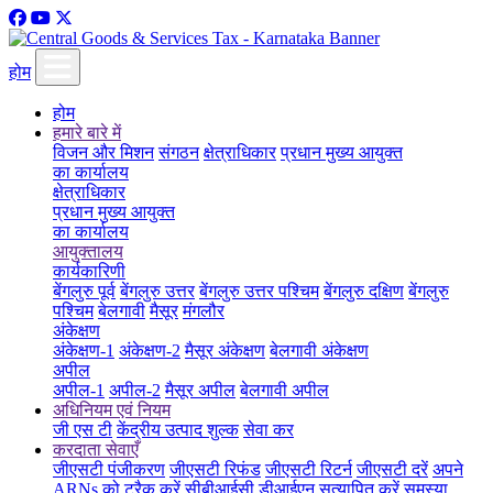
होम
होम
हमारे बारे में
विजन और मिशन
संगठन
क्षेत्राधिकार
प्रधान मुख्य आयुक्त
का कार्यालय
क्षेत्राधिकार
प्रधान मुख्य आयुक्त
का कार्यालय
आयुक्तालय
कार्यकारिणी
बेंगलुरु पूर्व
बेंगलुरु उत्तर
बेंगलुरु उत्तर पश्चिम
बेंगलुरु दक्षिण
बेंगलुरु
पश्चिम
बेलगावी
मैसूर
मंगलौर
अंकेक्षण
अंकेक्षण-1
अंकेक्षण-2
मैसूर अंकेक्षण
बेलगावी अंकेक्षण
अपील
अपील-1
अपील-2
मैसूर अपील
बेलगावी अपील
अधिनियम एवं नियम
जी एस टी
केंद्रीय उत्पाद शुल्क
सेवा कर
करदाता सेवाएँ
जीएसटी पंजीकरण
जीएसटी रिफंड
जीएसटी रिटर्न
जीएसटी दरें
अपने
ARNs को ट्रैक करें
सीबीआईसी डीआईएन सत्यापित करें
समस्या