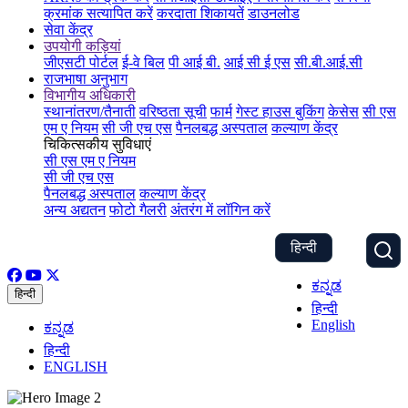
क्रमांक सत्यापित करें
करदाता शिकायतें
डाउनलोड
सेवा केंद्र
उपयोगी कड़ियां
जीएसटी पोर्टल
ई-वे बिल
पी आई बी.
आई सी ई एस
सी.बी.आई.सी
राजभाषा अनुभाग
विभागीय अधिकारी
स्थानांतरण/तैनाती
वरिष्ठता सूची
फार्म
गेस्ट हाउस बुकिंग
केसेस
सी एस
एम ए नियम
सी जी एच एस
पैनलबद्ध अस्पताल
कल्याण केंद्र
चिकित्सकीय सुविधाएं
सी एस एम ए नियम
सी जी एच एस
पैनलबद्ध अस्पताल
कल्याण केंद्र
अन्य अद्यतन
फोटो गैलरी
अंतरंग में लॉगिन करें
हिन्दी
ಕನ್ನಡ
हिन्दी
हिन्दी
English
ಕನ್ನಡ
हिन्दी
ENGLISH