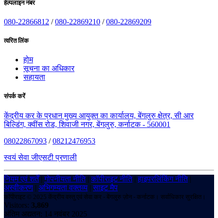
हेल्पलाइन नंबर
080-22866812
/
080-22869210
/
080-22869209
त्वरित लिंक
होम
सूचना का अधिकार
सहायता
संपर्क करें
केंद्रीय कर के प्रधान मुख्य आयुक्त का कार्यालय, बेंगलुरु क्षेत्र, सी आर
बिल्डिंग, क्वींस रोड, शिवाजी नगर, बेंगलुरु, कर्नाटक - 560001
08022867093
/
08212476953
स्वयं सेवा जीएसटी प्रणाली
नियम एवं शर्तें
|
गोपनीयता नीति
|
कॉपीराइट नीति
|
हाइपरलिंकिंग नीति
|
अस्वीकरण
|
अभिगम्यता वक्तव्य
|
साइट मैप
कॉपीराइट © 2025 केंद्रीय वस्तु एवं सेवा कर - बेंगलुरु ज़ोन - कर्नाटक। सर्वाधिकार सुरक्षित।
Visitors:
3,869
अंतिम अद्यतन: 14 नवंबर 2025