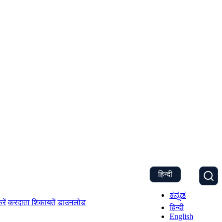
हिन्दी
ಕನ್ನಡ
रें
करदाता शिकायतें
डाउनलोड
हिन्दी
English