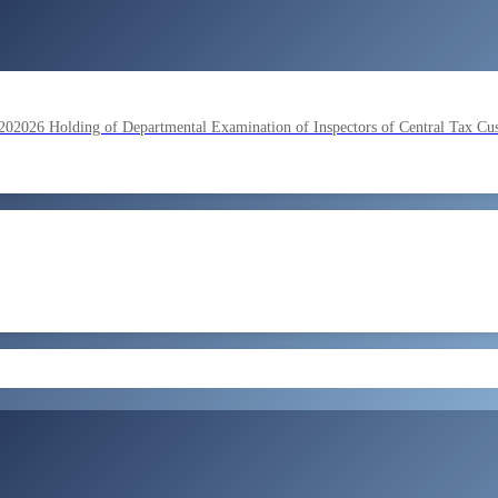
lding of Departmental Examination of Inspectors of Central Tax Cu
by SSC on the basis of result of Combined Graduate Level Examina