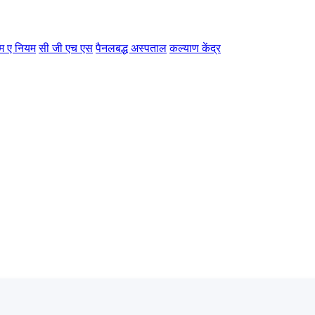
म ए नियम
सी जी एच एस
पैनलबद्ध अस्पताल
कल्याण केंद्र