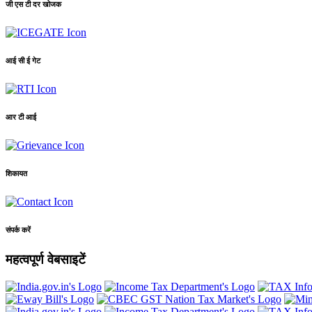
जी एस टी दर खोजक
आई सी ई गेट
आर टी आई
शिकायत
संपर्क करें
महत्वपूर्ण वेबसाइटें