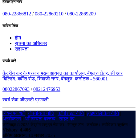
हेल्पलाइन नंबर
080-22866812
/
080-22869210
/
080-22869209
त्वरित लिंक
होम
सूचना का अधिकार
सहायता
संपर्क करें
केंद्रीय कर के प्रधान मुख्य आयुक्त का कार्यालय, बेंगलुरु क्षेत्र, सी आर
बिल्डिंग, क्वींस रोड, शिवाजी नगर, बेंगलुरु, कर्नाटक - 560001
08022867093
/
08212476953
स्वयं सेवा जीएसटी प्रणाली
नियम एवं शर्तें
|
गोपनीयता नीति
|
कॉपीराइट नीति
|
हाइपरलिंकिंग नीति
|
अस्वीकरण
|
अभिगम्यता वक्तव्य
|
साइट मैप
कॉपीराइट © 2025 केंद्रीय वस्तु एवं सेवा कर - बेंगलुरु ज़ोन - कर्नाटक। सर्वाधिकार सुरक्षित।
Visitors:
4,406
अंतिम अद्यतन: 14 नवंबर 2025