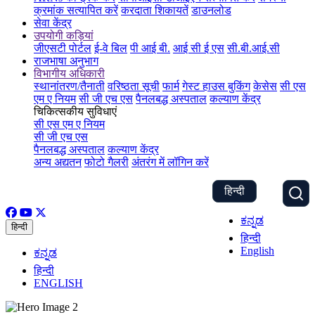
क्रमांक सत्यापित करें
करदाता शिकायतें
डाउनलोड
सेवा केंद्र
उपयोगी कड़ियां
जीएसटी पोर्टल
ई-वे बिल
पी आई बी.
आई सी ई एस
सी.बी.आई.सी
राजभाषा अनुभाग
विभागीय अधिकारी
स्थानांतरण/तैनाती
वरिष्ठता सूची
फार्म
गेस्ट हाउस बुकिंग
केसेस
सी एस
एम ए नियम
सी जी एच एस
पैनलबद्ध अस्पताल
कल्याण केंद्र
चिकित्सकीय सुविधाएं
सी एस एम ए नियम
सी जी एच एस
पैनलबद्ध अस्पताल
कल्याण केंद्र
अन्य अद्यतन
फोटो गैलरी
अंतरंग में लॉगिन करें
हिन्दी
ಕನ್ನಡ
हिन्दी
हिन्दी
English
ಕನ್ನಡ
हिन्दी
ENGLISH