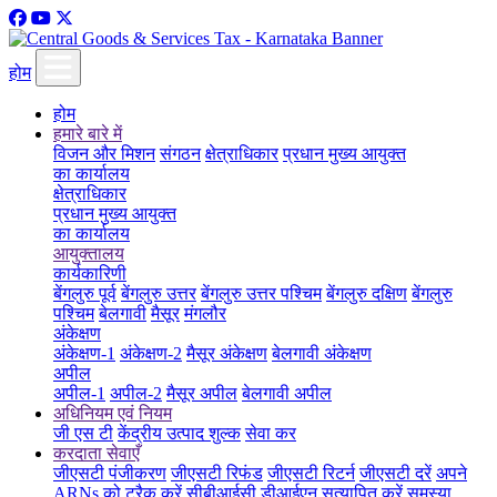
होम
होम
हमारे बारे में
विजन और मिशन
संगठन
क्षेत्राधिकार
प्रधान मुख्य आयुक्त
का कार्यालय
क्षेत्राधिकार
प्रधान मुख्य आयुक्त
का कार्यालय
आयुक्तालय
कार्यकारिणी
बेंगलुरु पूर्व
बेंगलुरु उत्तर
बेंगलुरु उत्तर पश्चिम
बेंगलुरु दक्षिण
बेंगलुरु
पश्चिम
बेलगावी
मैसूर
मंगलौर
अंकेक्षण
अंकेक्षण-1
अंकेक्षण-2
मैसूर अंकेक्षण
बेलगावी अंकेक्षण
अपील
अपील-1
अपील-2
मैसूर अपील
बेलगावी अपील
अधिनियम एवं नियम
जी एस टी
केंद्रीय उत्पाद शुल्क
सेवा कर
करदाता सेवाएँ
जीएसटी पंजीकरण
जीएसटी रिफंड
जीएसटी रिटर्न
जीएसटी दरें
अपने
ARNs को ट्रैक करें
सीबीआईसी डीआईएन सत्यापित करें
समस्या