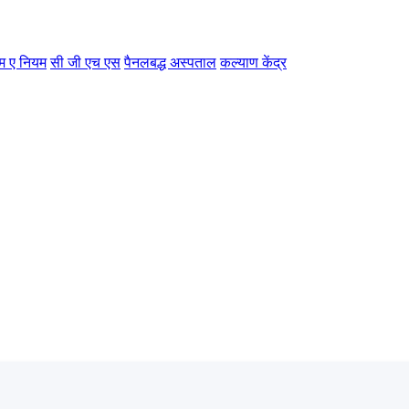
म ए नियम
सी जी एच एस
पैनलबद्ध अस्पताल
कल्याण केंद्र