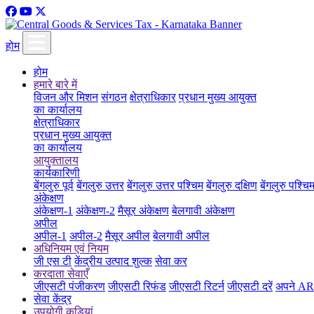
होम
होम
हमारे बारे में
विजन और मिशन
संगठन
क्षेत्राधिकार
प्रधान मुख्य आयुक्त
का कार्यालय
क्षेत्राधिकार
प्रधान मुख्य आयुक्त
का कार्यालय
आयुक्तालय
कार्यकारिणी
बेंगलुरु पूर्व
बेंगलुरु उत्तर
बेंगलुरु उत्तर पश्चिम
बेंगलुरु दक्षिण
बेंगलुरु पश्चि
अंकेक्षण
अंकेक्षण-1
अंकेक्षण-2
मैसूर अंकेक्षण
बेलगावी अंकेक्षण
अपील
अपील-1
अपील-2
मैसूर अपील
बेलगावी अपील
अधिनियम एवं नियम
जी एस टी
केंद्रीय उत्पाद शुल्क
सेवा कर
करदाता सेवाएँ
जीएसटी पंजीकरण
जीएसटी रिफंड
जीएसटी रिटर्न
जीएसटी दरें
अपने ARN
सेवा केंद्र
उपयोगी कड़ियां