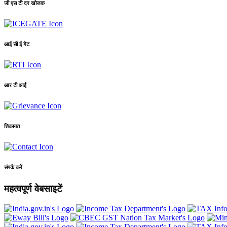
जी एस टी दर खोजक
आई सी ई गेट
आर टी आई
शिकायत
संपर्क करें
महत्वपूर्ण वेबसाइटें