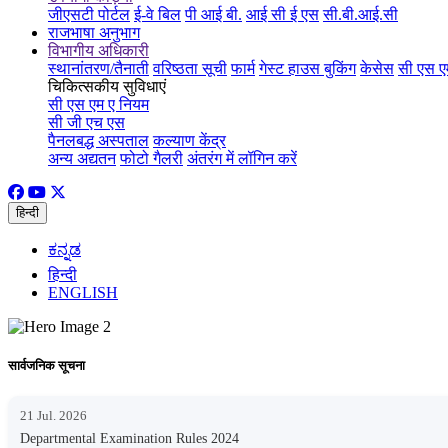
जीएसटी पोर्टल
ई-वे बिल
पी आई बी.
आई सी ई एस
सी.बी.आई.सी
राजभाषा अनुभाग
विभागीय अधिकारी
स्थानांतरण/तैनाती
वरिष्ठता सूची
फार्म
गेस्ट हाउस बुकिंग
केसेस
सी एस ए
चिकित्सकीय सुविधाएं
सी एस एम ए नियम
सी जी एच एस
पैनलबद्ध अस्पताल
कल्याण केंद्र
अन्य अद्यतन
फोटो गैलरी
अंतरंग में लॉगिन करें
हिन्दी
ಕನ್ನಡ
हिन्दी
ENGLISH
सार्वजनिक सूचना
21 Jul. 2026
Departmental Examination Rules 2024