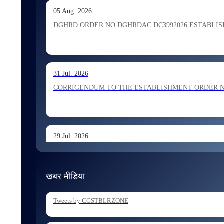
13 Jul. 2026
05 Aug. 2026
Allocation of Inspector recommended for appointment by S
DGHRD ORDER NO DGHRDAC DC3992026 ESTABLISHMENT 
13 Jul. 2026
31 Jul. 2026
Allocation of Executive Assistant recommended for appoint
CORRIGENDUM TO THE ESTABLISHMENT ORDER NO 1
29 Jul. 2026
ESTABLISHMENT ORDER NO 1962026 Transfer and Posting
खबर मीडिया
29 Jul. 2026
Tweets by CGSTBLRZONE
ESTABLISHMENT ORDER NO 1902026 Posting of Superintend