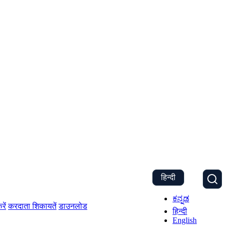
हिन्दी
ಕನ್ನಡ
रें
करदाता शिकायतें
डाउनलोड
हिन्दी
English