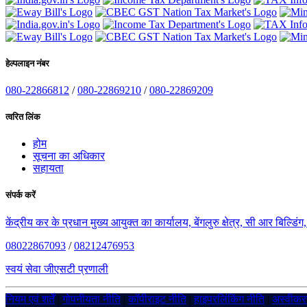
हेल्पलाइन नंबर
080-22866812
/
080-22869210
/
080-22869209
त्वरित लिंक
होम
सूचना का अधिकार
सहायता
संपर्क करें
केंद्रीय कर के प्रधान मुख्य आयुक्त का कार्यालय, बेंगलुरु क्षेत्र, सी आर बिल्डि
08022867093
/
08212476953
स्वयं सेवा जीएसटी प्रणाली
नियम एवं शर्तें
|
गोपनीयता नीति
|
कॉपीराइट नीति
|
हाइपरलिंकिंग नीति
|
अस्वीक