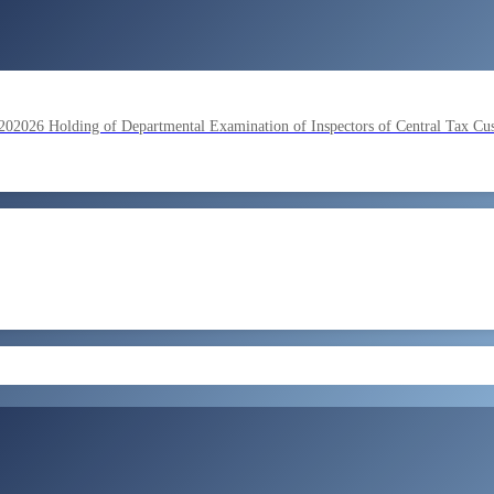
lding of Departmental Examination of Inspectors of Central Tax Cu
by SSC on the basis of result of Combined Graduate Level Examina