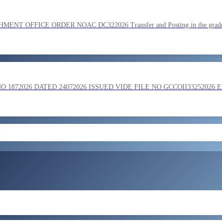
SC on the basis of result of Combined Graduate Level Examination
OFFICE ORDER NOAC DC322026 Transfer and Posting in the grade o
ment by SSC on the basis of result of CombIned Graduate Level E
872026 DATED 24072026 ISSUED VIDE FILE NO GCCOII33252026 
और लोड करें
 in the grade of Superintendent reg
ent of Bengaluru Central Tax Zone on loan basis to formations out