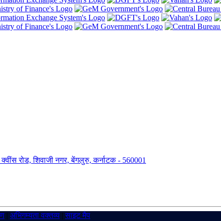
ंग, क्वींस रोड, शिवाजी नगर, बेंगलुरु, कर्नाटक - 560001
रण
|
अभिगम्यता वक्तव्य
|
साइट मैप