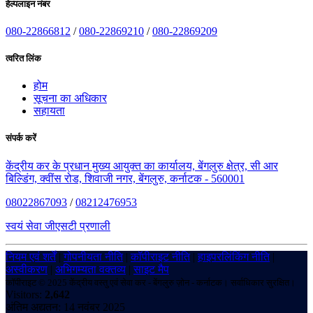
हेल्पलाइन नंबर
080-22866812
/
080-22869210
/
080-22869209
त्वरित लिंक
होम
सूचना का अधिकार
सहायता
संपर्क करें
केंद्रीय कर के प्रधान मुख्य आयुक्त का कार्यालय, बेंगलुरु क्षेत्र, सी आर
बिल्डिंग, क्वींस रोड, शिवाजी नगर, बेंगलुरु, कर्नाटक - 560001
08022867093
/
08212476953
स्वयं सेवा जीएसटी प्रणाली
नियम एवं शर्तें
|
गोपनीयता नीति
|
कॉपीराइट नीति
|
हाइपरलिंकिंग नीति
|
अस्वीकरण
|
अभिगम्यता वक्तव्य
|
साइट मैप
कॉपीराइट © 2025 केंद्रीय वस्तु एवं सेवा कर - बेंगलुरु ज़ोन - कर्नाटक। सर्वाधिकार सुरक्षित।
Visitors:
2,642
अंतिम अद्यतन: 14 नवंबर 2025