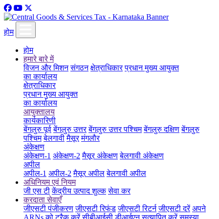
होम
होम
हमारे बारे में
विजन और मिशन
संगठन
क्षेत्राधिकार
प्रधान मुख्य आयुक्त
का कार्यालय
क्षेत्राधिकार
प्रधान मुख्य आयुक्त
का कार्यालय
आयुक्तालय
कार्यकारिणी
बेंगलुरु पूर्व
बेंगलुरु उत्तर
बेंगलुरु उत्तर पश्चिम
बेंगलुरु दक्षिण
बेंगलुरु
पश्चिम
बेलगावी
मैसूर
मंगलौर
अंकेक्षण
अंकेक्षण-1
अंकेक्षण-2
मैसूर अंकेक्षण
बेलगावी अंकेक्षण
अपील
अपील-1
अपील-2
मैसूर अपील
बेलगावी अपील
अधिनियम एवं नियम
जी एस टी
केंद्रीय उत्पाद शुल्क
सेवा कर
करदाता सेवाएँ
जीएसटी पंजीकरण
जीएसटी रिफंड
जीएसटी रिटर्न
जीएसटी दरें
अपने
ARNs को ट्रैक करें
सीबीआईसी डीआईएन सत्यापित करें
समस्या