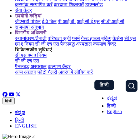
क्रमांक सत्यापित करें
करदाता शिकायतें
डाउनलोड
सेवा केंद्र
उपयोगी कड़ियां
जीएसटी पोर्टल
ई-वे बिल
पी आई बी.
आई सी ई एस
सी.बी.आई.सी
राजभाषा अनुभाग
विभागीय अधिकारी
स्थानांतरण/तैनाती
वरिष्ठता सूची
फार्म
गेस्ट हाउस बुकिंग
केसेस
सी एस
एम ए नियम
सी जी एच एस
पैनलबद्ध अस्पताल
कल्याण केंद्र
चिकित्सकीय सुविधाएं
सी एस एम ए नियम
सी जी एच एस
पैनलबद्ध अस्पताल
कल्याण केंद्र
अन्य अद्यतन
फोटो गैलरी
अंतरंग में लॉगिन करें
हिन्दी
ಕನ್ನಡ
हिन्दी
हिन्दी
English
ಕನ್ನಡ
हिन्दी
ENGLISH