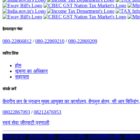
हेल्पलाइन नंबर
080-22866812
/
080-22869210
/
080-22869209
त्वरित लिंक
होम
सूचना का अधिकार
सहायता
संपर्क करें
केंद्रीय कर के प्रधान मुख्य आयुक्त का कार्यालय, बेंगलुरु क्षेत्र, सी आर बिल्डि
08022867093
/
08212476953
स्वयं सेवा जीएसटी प्रणाली
नियम एवं शर्तें
|
गोपनीयता नीति
|
कॉपीराइट नीति
|
हाइपरलिंकिंग नीति
|
अस्वीक