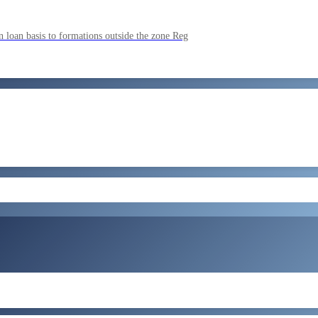
ment by SSC on the basis of result of CombIned Graduate Level E
 loan basis to formations outside the zone Reg
by SSC on U hRM the basis of result of Combined Graduate Level E
और लोड करें
ral Tax and Central Excise for Confirmation from 05082026 to 07