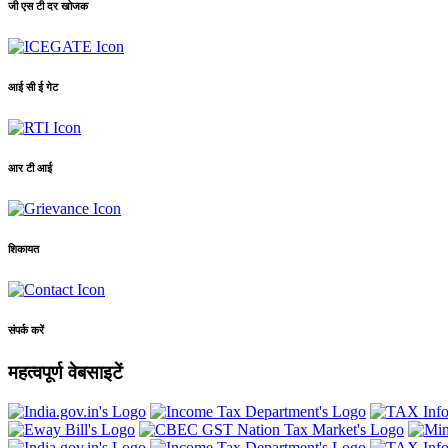
जी एस टी दर खोजक
आई सी ई गेट
आर टी आई
शिकायत
संपर्क करें
महत्वपूर्ण वेबसाइटें