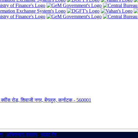
ंग, क्वींस रोड, शिवाजी नगर, बेंगलुरु, कर्नाटक - 560001
रण
|
अभिगम्यता वक्तव्य
|
साइट मैप