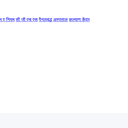
म ए नियम
सी जी एच एस
पैनलबद्ध अस्पताल
कल्याण केंद्र