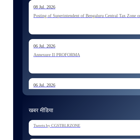
13 Jul. 2026
08 Jul. 2026
Allocation of Executive Assistant recommended for appoint
Posting of Superintendent of Bengaluru Central Tax Zone on
10 Jul. 2026
06 Jul. 2026
Allocation of Tax Assistant recommended for appointment 
Annexure II PROFORMA
06 Jul. 2026
Annexure I August 2026 Exam
खबर मीडिया
06 Jul. 2026
Tweets by CGSTBLRZONE
Holding of Departmental Examination of Inspectors of Cent