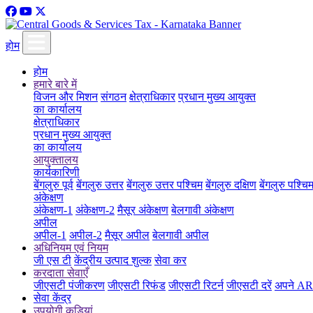
होम
होम
हमारे बारे में
विजन और मिशन
संगठन
क्षेत्राधिकार
प्रधान मुख्य आयुक्त
का कार्यालय
क्षेत्राधिकार
प्रधान मुख्य आयुक्त
का कार्यालय
आयुक्तालय
कार्यकारिणी
बेंगलुरु पूर्व
बेंगलुरु उत्तर
बेंगलुरु उत्तर पश्चिम
बेंगलुरु दक्षिण
बेंगलुरु पश्चि
अंकेक्षण
अंकेक्षण-1
अंकेक्षण-2
मैसूर अंकेक्षण
बेलगावी अंकेक्षण
अपील
अपील-1
अपील-2
मैसूर अपील
बेलगावी अपील
अधिनियम एवं नियम
जी एस टी
केंद्रीय उत्पाद शुल्क
सेवा कर
करदाता सेवाएँ
जीएसटी पंजीकरण
जीएसटी रिफंड
जीएसटी रिटर्न
जीएसटी दरें
अपने ARN
सेवा केंद्र
उपयोगी कड़ियां