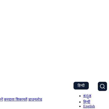
हिन्दी
ಕನ್ನಡ
रें
करदाता शिकायतें
डाउनलोड
हिन्दी
English