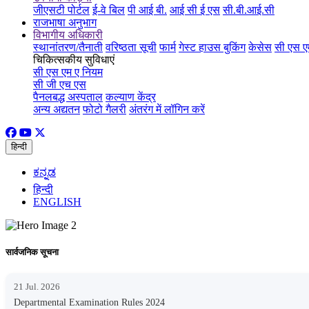
जीएसटी पोर्टल
ई-वे बिल
पी आई बी.
आई सी ई एस
सी.बी.आई.सी
राजभाषा अनुभाग
विभागीय अधिकारी
स्थानांतरण/तैनाती
वरिष्ठता सूची
फार्म
गेस्ट हाउस बुकिंग
केसेस
सी एस ए
चिकित्सकीय सुविधाएं
सी एस एम ए नियम
सी जी एच एस
पैनलबद्ध अस्पताल
कल्याण केंद्र
अन्य अद्यतन
फोटो गैलरी
अंतरंग में लॉगिन करें
हिन्दी
ಕನ್ನಡ
हिन्दी
ENGLISH
सार्वजनिक सूचना
21 Jul. 2026
Departmental Examination Rules 2024