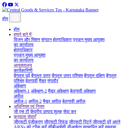
होम
होम
हमारे बारे में
विजन और मिशन
संगठन
क्षेत्राधिकार
प्रधान मुख्य आयुक्त
का कार्यालय
क्षेत्राधिकार
प्रधान मुख्य आयुक्त
का कार्यालय
आयुक्तालय
कार्यकारिणी
बेंगलुरु पूर्व
बेंगलुरु उत्तर
बेंगलुरु उत्तर पश्चिम
बेंगलुरु दक्षिण
बेंगलुरु
पश्चिम
बेलगावी
मैसूर
मंगलौर
अंकेक्षण
अंकेक्षण-1
अंकेक्षण-2
मैसूर अंकेक्षण
बेलगावी अंकेक्षण
अपील
अपील-1
अपील-2
मैसूर अपील
बेलगावी अपील
अधिनियम एवं नियम
जी एस टी
केंद्रीय उत्पाद शुल्क
सेवा कर
करदाता सेवाएँ
जीएसटी पंजीकरण
जीएसटी रिफंड
जीएसटी रिटर्न
जीएसटी दरें
अपने
ARNs को ट्रैक करें
सीबीआईसी डीआईएन सत्यापित करें
समस्या