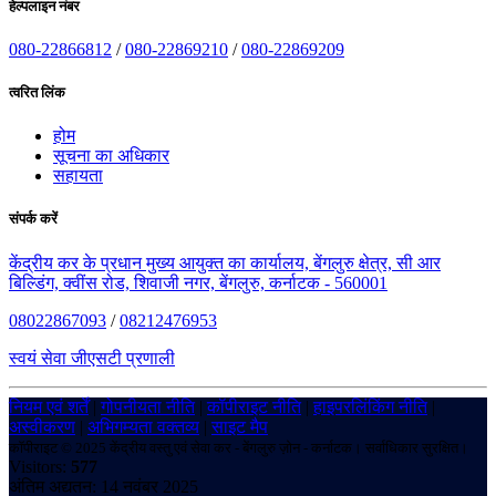
हेल्पलाइन नंबर
080-22866812
/
080-22869210
/
080-22869209
त्वरित लिंक
होम
सूचना का अधिकार
सहायता
संपर्क करें
केंद्रीय कर के प्रधान मुख्य आयुक्त का कार्यालय, बेंगलुरु क्षेत्र, सी आर
बिल्डिंग, क्वींस रोड, शिवाजी नगर, बेंगलुरु, कर्नाटक - 560001
08022867093
/
08212476953
स्वयं सेवा जीएसटी प्रणाली
नियम एवं शर्तें
|
गोपनीयता नीति
|
कॉपीराइट नीति
|
हाइपरलिंकिंग नीति
|
अस्वीकरण
|
अभिगम्यता वक्तव्य
|
साइट मैप
कॉपीराइट © 2025 केंद्रीय वस्तु एवं सेवा कर - बेंगलुरु ज़ोन - कर्नाटक। सर्वाधिकार सुरक्षित।
Visitors:
577
अंतिम अद्यतन: 14 नवंबर 2025