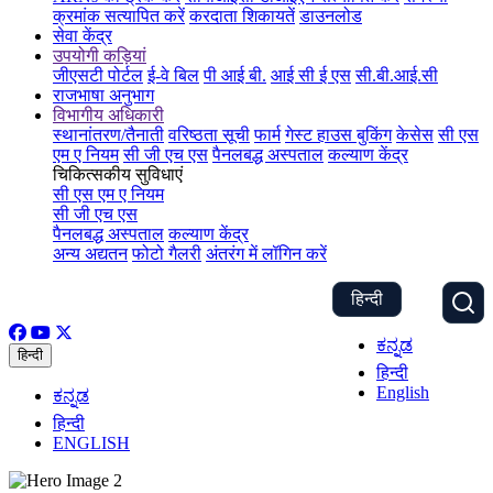
क्रमांक सत्यापित करें
करदाता शिकायतें
डाउनलोड
सेवा केंद्र
उपयोगी कड़ियां
जीएसटी पोर्टल
ई-वे बिल
पी आई बी.
आई सी ई एस
सी.बी.आई.सी
राजभाषा अनुभाग
विभागीय अधिकारी
स्थानांतरण/तैनाती
वरिष्ठता सूची
फार्म
गेस्ट हाउस बुकिंग
केसेस
सी एस
एम ए नियम
सी जी एच एस
पैनलबद्ध अस्पताल
कल्याण केंद्र
चिकित्सकीय सुविधाएं
सी एस एम ए नियम
सी जी एच एस
पैनलबद्ध अस्पताल
कल्याण केंद्र
अन्य अद्यतन
फोटो गैलरी
अंतरंग में लॉगिन करें
हिन्दी
ಕನ್ನಡ
हिन्दी
हिन्दी
English
ಕನ್ನಡ
हिन्दी
ENGLISH