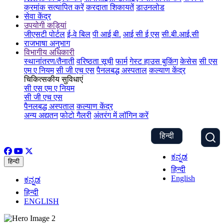
क्रमांक सत्यापित करें
करदाता शिकायतें
डाउनलोड
सेवा केंद्र
उपयोगी कड़ियां
जीएसटी पोर्टल
ई-वे बिल
पी आई बी.
आई सी ई एस
सी.बी.आई.सी
राजभाषा अनुभाग
विभागीय अधिकारी
स्थानांतरण/तैनाती
वरिष्ठता सूची
फार्म
गेस्ट हाउस बुकिंग
केसेस
सी एस
एम ए नियम
सी जी एच एस
पैनलबद्ध अस्पताल
कल्याण केंद्र
चिकित्सकीय सुविधाएं
सी एस एम ए नियम
सी जी एच एस
पैनलबद्ध अस्पताल
कल्याण केंद्र
अन्य अद्यतन
फोटो गैलरी
अंतरंग में लॉगिन करें
हिन्दी
ಕನ್ನಡ
हिन्दी
हिन्दी
English
ಕನ್ನಡ
हिन्दी
ENGLISH