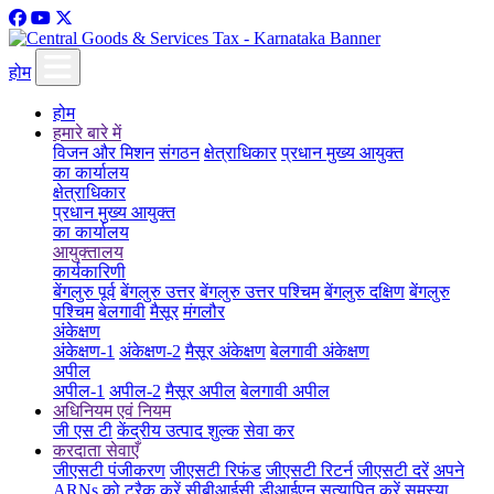
होम
होम
हमारे बारे में
विजन और मिशन
संगठन
क्षेत्राधिकार
प्रधान मुख्य आयुक्त
का कार्यालय
क्षेत्राधिकार
प्रधान मुख्य आयुक्त
का कार्यालय
आयुक्तालय
कार्यकारिणी
बेंगलुरु पूर्व
बेंगलुरु उत्तर
बेंगलुरु उत्तर पश्चिम
बेंगलुरु दक्षिण
बेंगलुरु
पश्चिम
बेलगावी
मैसूर
मंगलौर
अंकेक्षण
अंकेक्षण-1
अंकेक्षण-2
मैसूर अंकेक्षण
बेलगावी अंकेक्षण
अपील
अपील-1
अपील-2
मैसूर अपील
बेलगावी अपील
अधिनियम एवं नियम
जी एस टी
केंद्रीय उत्पाद शुल्क
सेवा कर
करदाता सेवाएँ
जीएसटी पंजीकरण
जीएसटी रिफंड
जीएसटी रिटर्न
जीएसटी दरें
अपने
ARNs को ट्रैक करें
सीबीआईसी डीआईएन सत्यापित करें
समस्या