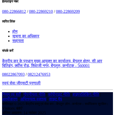
हेल्पलाइन नंबर
080-22866812
/
080-22869210
/
080-22869209
त्वरित लिंक
होम
सूचना का अधिकार
सहायता
संपर्क करें
केंद्रीय कर के प्रधान मुख्य आयुक्त का कार्यालय, बेंगलुरु क्षेत्र, सी आर
बिल्डिंग, क्वींस रोड, शिवाजी नगर, बेंगलुरु, कर्नाटक - 560001
08022867093
/
08212476953
स्वयं सेवा जीएसटी प्रणाली
नियम एवं शर्तें
|
गोपनीयता नीति
|
कॉपीराइट नीति
|
हाइपरलिंकिंग नीति
|
अस्वीकरण
|
अभिगम्यता वक्तव्य
|
साइट मैप
कॉपीराइट © 2025 केंद्रीय वस्तु एवं सेवा कर - बेंगलुरु ज़ोन - कर्नाटक। सर्वाधिकार सुरक्षित।
Visitors:
697
अंतिम अद्यतन: 14 नवंबर 2025